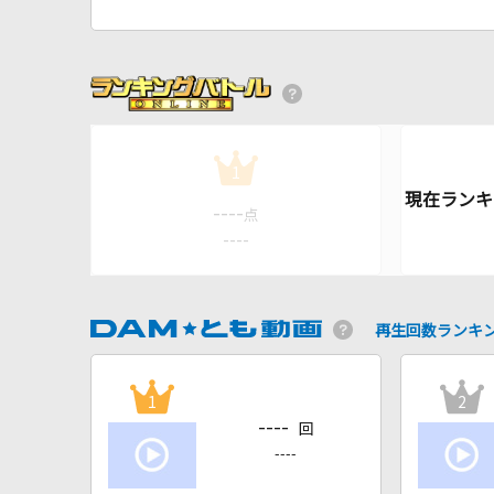
1
----
点
----
再生回数ランキ
1
2
----
回
----