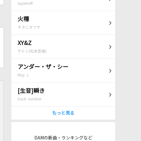
supercell
火種
キタニタツヤ
XY&Z
サトシ(松本梨香)
アンダー・ザ・シー
May J.
[生音]瞬き
back number
もっと見る
DAMの新曲・ランキングなど