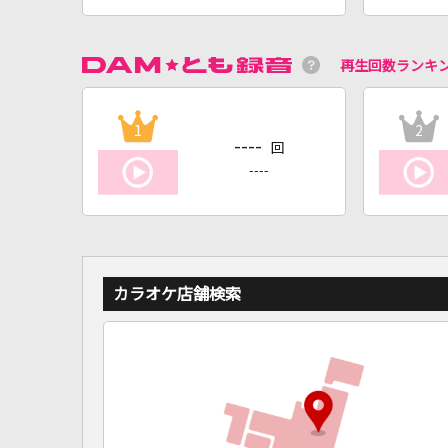
再生回数ランキ
1
2
----
回
----
カラオケ店舗検索