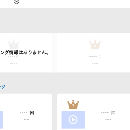
2
3
----
----
点
点
----
----
ング
3
----
----
回
回
----
----