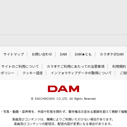
サイトマップ
お問い合わせ
DAM
DAM★とも
カラオケ＠DAM
サイトのご利用について
カラオケご利用にあたっての注意事項
利用規約
ーポリシー
クッキー設定
インフォマティブデータの取得について
ご契
© DAIICHIKOSHO CO.,LTD. All Rights Reserved.
・写真・動画・音声等を、手段や形態を問わず、著作権法の定める範囲を超えて無断で複
楽曲及びコンテンツは、機種によりご利用いただけない場合があります。
楽曲及びコンテンツの配信日、配信内容が変更になる場合があります。