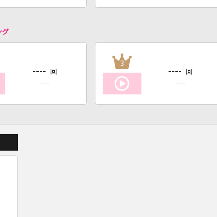
ング
3
----
----
回
回
----
----