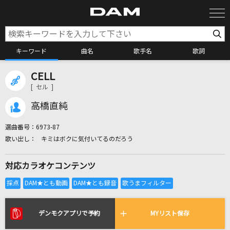
キーワード
曲名
歌手名
歌詞
CELL
カラオケ検索
[ セル ]
高橋直純
カラオケ店舗検索
選曲番号：
6973-87
キミはボクに気付いてるのだろう
カラオケリクエスト
対応カラオケコンテンツ
全国りれき
リアルタイムで歌われている曲の一覧
デンモクアプリで予約
MYリスト保存