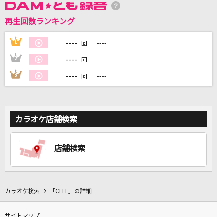
再生回数ランキング
DAMに会員登録・ログインして
カラオケをもっと楽しもう！
----
1
----
回
----
2
----
回
----
3
----
回
自宅でカラオケ歌い放題！
家族や友達と一緒に！練習にも！
カラオケ店舗検索
店舗検索
カラオケ検索
「CELL」の詳細
サイトマップ