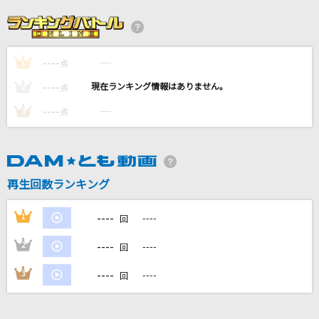
ハレの日に
汐れいら
----
----
1
メロウ
点
須田景凪
----
----
2
点
----
----
3
点
恋愛凡人は踊らない
This is LAST
カイト
再生回数ランキング
嵐(アラシ)
----
1
----
回
もっと見る
----
2
----
回
DAMの新曲・ランキングなど
----
3
----
回
カラオケ最新情報をチェック！