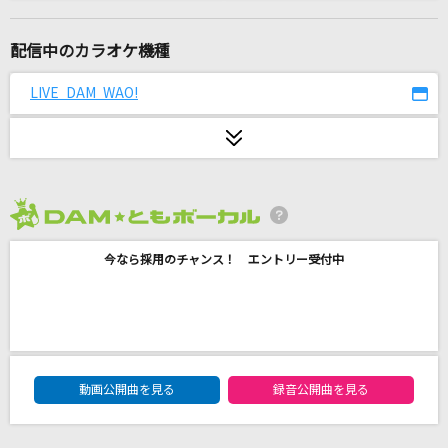
怪獣の花唄
Vaundy
配信中のカラオケ機種
あなただけ見つめてる
LIVE DAM WAO!
大黒摩季
[良音]Everlasting Luv
BREAKERZ
2026年8月度
[生音]いい日旅立ち
今なら採用のチャンス！ エントリー受付中
山口百恵
アスノヨゾラ哨戒班
Orangestar feat.IA
DAM★ともボーカルエントリーランキング
[生音]紋白蝶 feat. 石原慎也 (Saucy Dog)
動画公開曲を見る
録音公開曲を見る
東京スカパラダイスオーケストラ