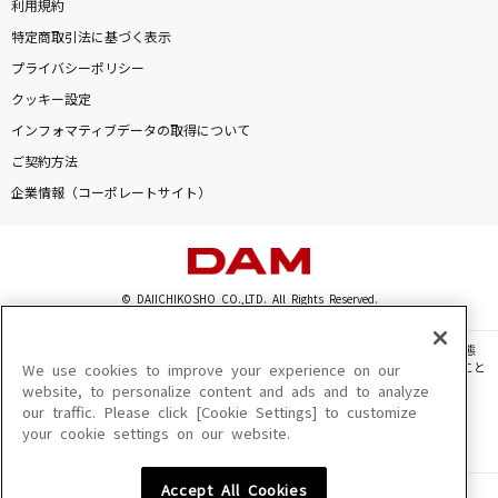
利用規約
特定商取引法に基づく表示
プライバシーポリシー
クッキー設定
インフォマティブデータの取得について
ご契約方法
企業情報（コーポレートサイト）
© DAIICHIKOSHO CO.,LTD. All Rights Reserved.
このサイトに掲載されている一切の文章・画像・写真・動画・音声等を、手段や形態
を問わず、著作権法の定める範囲を超えて無断で複製、転載、ファイル化などすること
We use cookies to improve your experience on our
を禁じます。
website, to personalize content and ads and to analyze
our traffic. Please click [Cookie Settings] to customize
楽曲及びコンテンツは、機種によりご利用いただけない場合があります。
your cookie settings on our website.
楽曲及びコンテンツの配信日、配信内容が変更になる場合があります。
楽曲によりMYリスト保存ができない場合があります。
Accept All Cookies
JASRAC許諾番号