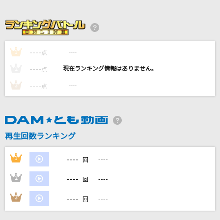
大不正解
back number
とくべチュ、して
----
----
1
点
＝LOVE
----
----
2
点
knit
----
----
3
点
Homecomings
ゴミ人間、俺
ヤングスキニー
再生回数ランキング
もっと見る
----
1
----
回
----
2
----
回
DAMの新曲・ランキングなど
カラオケ最新情報をチェック！
----
3
----
回