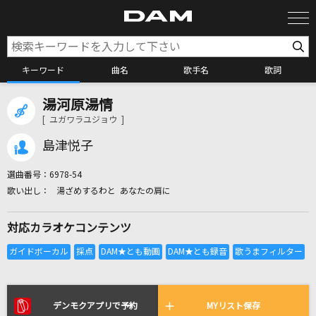
キーワード
曲名
歌手名
歌詞
湯河原湯情
カラオケ検索
[ ユガワラユジョウ ]
島津悦子
カラオケ店舗検索
選曲番号：
6978-54
湯ざめするわと あなたの肩に
カラオケリクエスト
対応カラオケコンテンツ
全国りれき
リアルタイムで歌われている曲の一覧
デンモクアプリで予約
MYリスト保存