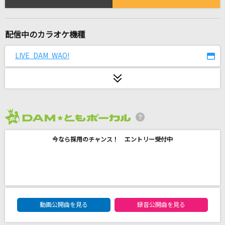
[生音]かたちあるもの
柴咲コウ
配信中のカラオケ機種
Golden [ゴールデン]
HUNTR/X
LIVE DAM WAO!
美しい鰭(名探偵コナンアニメバージョン)
スピッツ
1/3の純情な感情
2026年8月度
SIAM SHADE
今なら採用のチャンス！ エントリー受付中
花束のかわりにメロディーを
清水翔太
砂の惑星
DAM★ともボーカルエントリーランキング
動画公開曲を見る
録音公開曲を見る
ハチ feat.初音ミク