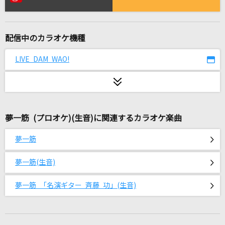
[プロオケ]シングルベッド
シャ乱Q
配信中のカラオケ機種
Blooming Days
加賀美茉莉
LIVE DAM WAO!
I wanna be...
YUI
夢一筋 (プロオケ)(生音)に関連するカラオケ楽曲
Kiss and Cry
七海うらら
夢一筋
タペストリー
夢一筋(生音)
Snow Man
夢一筋 「名演ギター 斉藤 功」(生音)
Nighthawks
米津玄師