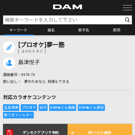
キーワード
曲名
歌手名
歌詞
[プロオケ]夢一筋
カラオケ検索
[ ユメヒトスジ ]
島津悦子
カラオケ店舗検索
選曲番号：
6978-70
夢のためなら 我慢もできる
カラオケリクエスト
対応カラオケコンテンツ
全国りれき
リアルタイムで歌われている曲の一覧
デンモクアプリで予約
MYリスト保存