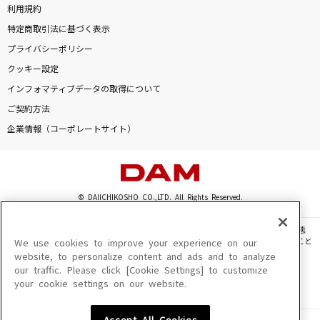
利用規約
特定商取引法に基づく表示
プライバシーポリシー
クッキー設定
インフォマティブデータの取得について
ご契約方法
企業情報（コーポレートサイト）
© DAIICHIKOSHO CO.,LTD. All Rights Reserved.
このサイトに掲載されている一切の文章・画像・写真・動画・音声等を、手段や形態
を問わず、著作権法の定める範囲を超えて無断で複製、転載、ファイル化などすること
We use cookies to improve your experience on our
を禁じます。
website, to personalize content and ads and to analyze
our traffic. Please click [Cookie Settings] to customize
楽曲及びコンテンツは、機種によりご利用いただけない場合があります。
your cookie settings on our website.
楽曲及びコンテンツの配信日、配信内容が変更になる場合があります。
楽曲によりMYリスト保存ができない場合があります。