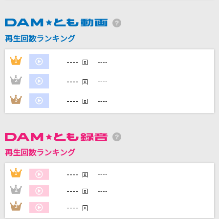
DAMに会員登録・ログインして
カラオケをもっと楽しもう！
再生回数ランキング
----
1
----
回
----
2
----
回
自宅でカラオケ歌い放題！
家族や友達と一緒に！練習にも！
----
3
----
回
再生回数ランキング
----
1
----
回
----
2
----
回
----
3
----
回