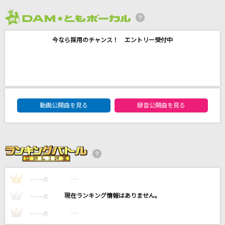
ワンアンドオンリー
timelesz
2026年8月度
今なら採用のチャンス！ エントリー受付中
ダイヤノカガヤキ
七海うらら
瞳をとじて
平井堅
DAM★ともボーカルエントリーランキング
動画公開曲を見る
録音公開曲を見る
夜咄ディセイブ
じん(自然の敵P) feat.IA
もっと見る
----
----
1
点
DAMの新曲・ランキングなど
----
----
カラオケ最新情報をチェック！
2
点
----
----
3
点