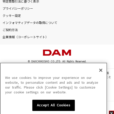
特定商取引法に基づく表示
プライバシーポリシー
クッキー設定
インフォマティブデータの取得について
ご契約方法
企業情報（コーポレートサイト）
© DAIICHIKOSHO CO.,LTD. All Rights Reserved.
このサイトに掲載されている一切の文章・画像・写真・動画・音声等を、手段や形態
を問わず、著作権法の定める範囲を超えて無断で複製、転載、ファイル化などすること
We use cookies to improve your experience on our
を禁じます。
website, to personalize content and ads and to analyze
our traffic. Please click [Cookie Settings] to customize
楽曲及びコンテンツは、機種によりご利用いただけない場合があります。
your cookie settings on our website.
楽曲及びコンテンツの配信日、配信内容が変更になる場合があります。
楽曲によりMYリスト保存ができない場合があります。
Accept All Cookies
JASRAC許諾番号
6602250213Y31015 6602250112Y38026 6602250240Y31015
6602250241Y45122