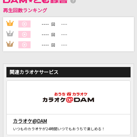
再生回数ランキング
----
1
----
回
DAMに会員登録・ログインして
カラオケをもっと楽しもう！
----
2
----
回
----
3
----
回
自宅でカラオケ歌い放題！
家族や友達と一緒に！練習にも！
関連カラオケサービス
カラオケ@DAM
いつものカラオケが24時間いつでもおうちで楽しめる！