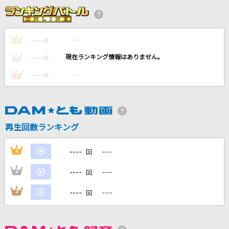
Won(*3*)Chu KissMe!
SAKURA*TRICK(高山春香♪園田優♪野田コトネ♪南しずく♪池野楓♪飯
塚ゆず)【CV:戸松遥・井口裕香・相坂優歌・五十嵐裕美・渕上舞・戸田め
ぐみ】
----
----
1
点
----
----
2
点
No way to say
----
----
浜崎あゆみ
3
点
[生音]鳴門海流
三山ひろし
再生回数ランキング
[生音]ラブ・ストーリーは突然に
----
1
----
小田和正
回
----
2
----
回
もっと見る
----
3
----
回
DAMの新曲・ランキングなど
カラオケ最新情報をチェック！