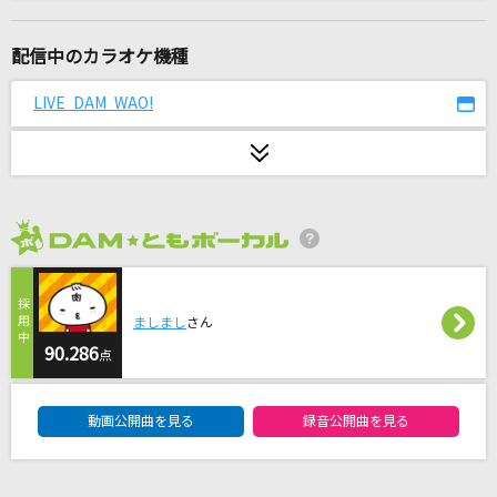
群青
YOASOBI
配信中のカラオケ機種
秒針を噛む
LIVE DAM WAO!
ずっと真夜中でいいのに。
[生音]チェリー
スピッツ
2026年8月度
怪物
YOASOBI
ましまし
さん
花束
90.286
点
back number
DAM★ともボーカルエントリーランキング
動画公開曲を見る
録音公開曲を見る
B級
ちゃんみな