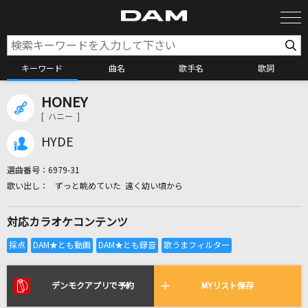
キーワード
曲名
歌手名
歌詞
HONEY
カラオケ検索
[ ハニー ]
HYDE
カラオケ店舗検索
選曲番号：
6979-31
ずっと眺めていた 遠く幼い頃から
カラオケリクエスト
対応カラオケコンテンツ
全国りれき
リアルタイムで歌われている曲の一覧
デンモクアプリで予約
MYリスト保存