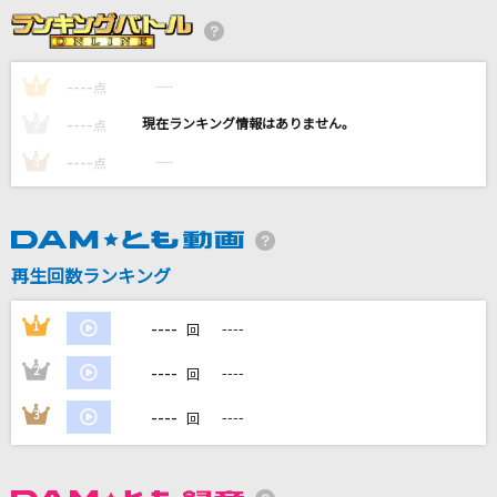
ヒグチアイ
夢を束ねて
----
結束バンド
----
1
点
----
----
2
点
かくれんぼ
----
----
3
点
優里
[生音]Happiness
嵐(アラシ)
再生回数ランキング
[生音]チェリー
----
1
----
回
スピッツ
----
2
----
回
もっと見る
----
3
----
回
DAMの新曲・ランキングなど
カラオケ最新情報をチェック！