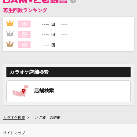
再生回数ランキング
----
1
----
回
DAMに会員登録・ログインして
カラオケをもっと楽しもう！
----
2
----
回
----
3
----
回
自宅でカラオケ歌い放題！
カラオケ店舗検索
家族や友達と一緒に！練習にも！
店舗検索
カラオケ検索
「さざ波」の詳細
サイトマップ