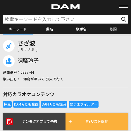
キーワード
曲名
歌手名
歌詞
さざ波
カラオケ検索
[ サザナミ ]
須磨玲子
カラオケ店舗検索
選曲番号：
6987-44
海鳥が啼いて 飛んで行く
カラオケリクエスト
対応カラオケコンテンツ
全国りれき
リアルタイムで歌われている曲の一覧
デンモクアプリで予約
MYリスト保存