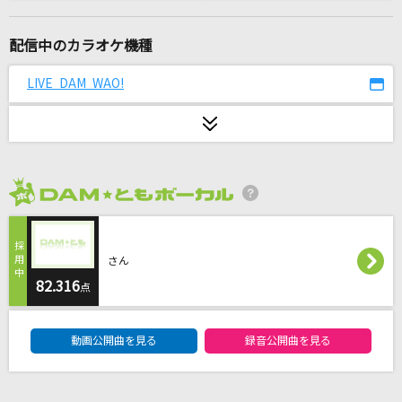
[生音]To Love You More [トゥ・ラヴ・ユー・
モア]
配信中のカラオケ機種
Celine Dion With Special Guests Kryzler & Kompany
LIVE DAM WAO!
ダーリン
須田景凪
[生音]ベテルギウス
優里
2026年8月度
未完成婚姻論
Dannie May
さん
82.316
点
アシタノハナタチ
DAM★ともボーカルエントリーランキング
讃州中学勇者部(照井春佳、三森すずこ、内山夕実、黒沢ともよ、長妻樹
里、花澤香菜)
動画公開曲を見る
録音公開曲を見る
[生音]悪魔の子(アニメver.)