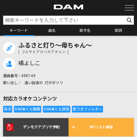
キーワード
曲名
歌手名
歌詞
ふるさと灯り～母ちゃん～
カラオケ検索
[ フルサトアカリカアチャン ]
橘よしこ
カラオケ店舗検索
選曲番号：
6987-69
遠い田舎の 灯がポツリ
カラオケリクエスト
対応カラオケコンテンツ
全国りれき
リアルタイムで歌われている曲の一覧
デンモクアプリで予約
MYリスト保存