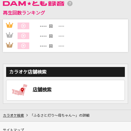
再生回数ランキング
DAMに会員登録・ログインして
カラオケをもっと楽しもう！
----
1
----
回
----
2
----
回
----
3
----
回
自宅でカラオケ歌い放題！
家族や友達と一緒に！練習にも！
カラオケ店舗検索
店舗検索
カラオケ検索
「ふるさと灯り～母ちゃん～」の詳細
サイトマップ