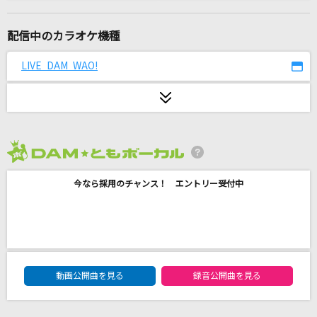
[生音]水平線
back number
配信中のカラオケ機種
[生音]ピーターパン
LIVE DAM WAO!
優里
Forget-me-not
尾崎豊
2026年8月度
Deep in Abyss
今なら採用のチャンス！ エントリー受付中
リコ(CV:富田美憂)、レグ(CV:伊瀬茉莉也)
[生音]月光浴
ヨルシカ
DAM★ともボーカルエントリーランキング
Runner
動画公開曲を見る
録音公開曲を見る
爆風スランプ(BAKUFU-SLUMP)