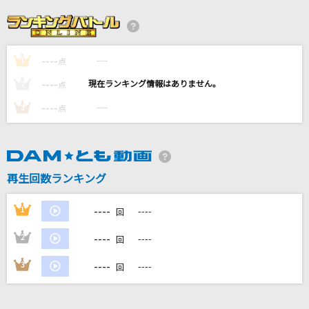
Caramel Pain
星街すいせい
----
----
1
さよならエレジー
点
菅田将暉
----
----
2
点
----
----
3
点
[生音]左右盲
ヨルシカ
愛の中へ
再生回数ランキング
オフコース
----
1
----
回
もっと見る
----
2
----
回
DAMの新曲・ランキングなど
----
3
----
回
カラオケ最新情報をチェック！