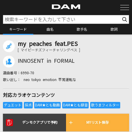
キーワード
曲名
歌手名
歌詞
my peaches feat.PES
カラオケ検索
[ マイピーチズフィーチャリングペス ]
INNOSENT in FORMAL
カラオケ店舗検索
選曲番号：
6990-70
neo tokyo emotion 平常運転な
カラオケリクエスト
対応カラオケコンテンツ
全国りれき
リアルタイムで歌われている曲の一覧
デンモクアプリで予約
MYリスト保存