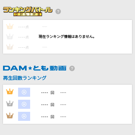
[生音]fish
back number
----
----
1
点
[生音]キューティーハニー
----
----
2
点
前川陽子
----
----
3
点
[生音]シルエット
KANA-BOON
再生回数ランキング
motto☆派手にね!
戸松遥
----
1
----
回
もっと見る
----
2
----
回
----
3
----
回
DAMの新曲・ランキングなど
カラオケ最新情報をチェック！