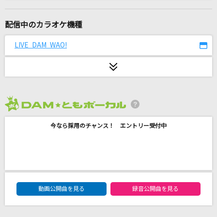
[オリカラ]世界が終るまでは… 1994/6/22渋谷
公会堂
配信中のカラオケ機種
WANDS
LIVE DAM WAO!
え?あぁ、そう。
蝶々P feat.初音ミク
大阪LOVER
DREAMS COME TRUE
2026年8月度
[生音]サマータイムシンデレラ
今なら採用のチャンス！ エントリー受付中
緑黄色社会
[生音]別の人の彼女になったよ
wacci
DAM★ともボーカルエントリーランキング
動画公開曲を見る
録音公開曲を見る
夢見る少女じゃいられない
相川七瀬