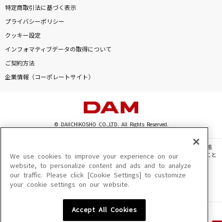
特定商取引法に基づく表示
プライバシーポリシー
クッキー設定
インフォマティブデータの取得について
ご契約方法
企業情報（コーポレートサイト）
© DAIICHIKOSHO CO.,LTD. All Rights Reserved.
このサイトに掲載されている一切の文章・画像・写真・動画・音声等を、手段や形態
を問わず、著作権法の定める範囲を超えて無断で複製、転載、ファイル化などすること
We use cookies to improve your experience on our
を禁じます。
website, to personalize content and ads and to analyze
our traffic. Please click [Cookie Settings] to customize
楽曲及びコンテンツは、機種によりご利用いただけない場合があります。
your cookie settings on our website.
楽曲及びコンテンツの配信日、配信内容が変更になる場合があります。
楽曲によりMYリスト保存ができない場合があります。
Accept All Cookies
JASRAC許諾番号
6602250213Y31015 6602250112Y38026 6602250240Y31015