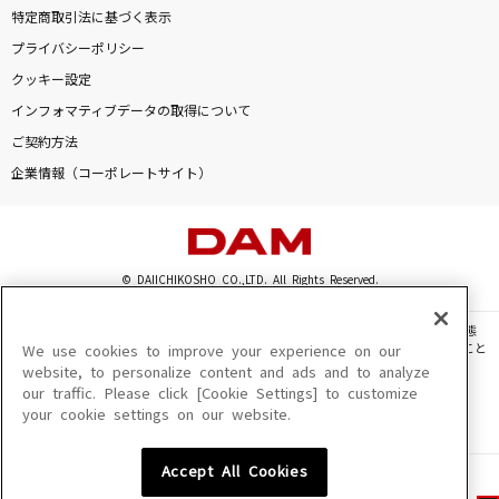
特定商取引法に基づく表示
プライバシーポリシー
クッキー設定
インフォマティブデータの取得について
ご契約方法
企業情報（コーポレートサイト）
© DAIICHIKOSHO CO.,LTD. All Rights Reserved.
このサイトに掲載されている一切の文章・画像・写真・動画・音声等を、手段や形態
を問わず、著作権法の定める範囲を超えて無断で複製、転載、ファイル化などすること
We use cookies to improve your experience on our
を禁じます。
website, to personalize content and ads and to analyze
our traffic. Please click [Cookie Settings] to customize
楽曲及びコンテンツは、機種によりご利用いただけない場合があります。
your cookie settings on our website.
楽曲及びコンテンツの配信日、配信内容が変更になる場合があります。
楽曲によりMYリスト保存ができない場合があります。
Accept All Cookies
JASRAC許諾番号
6602250213Y31015 6602250112Y38026 6602250240Y31015