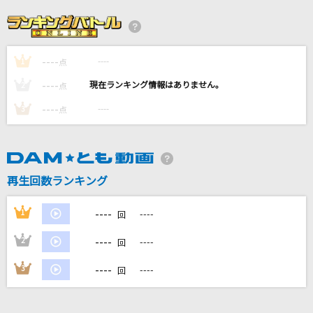
残酷な天使のテーゼ
高橋洋子
----
----
1
[生音]さよならの向う側
点
山口百恵
----
----
2
点
----
----
3
点
[生音]いとしき日々よ
平井堅
星の雨
再生回数ランキング
WEST.
----
1
----
回
もっと見る
----
2
----
回
DAMの新曲・ランキングなど
----
3
----
回
カラオケ最新情報をチェック！