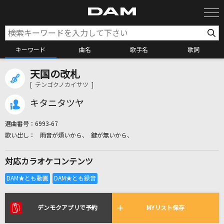
キーワード
曲名
歌手名
歌詞
天国の改札
カラオケ検索
[ テンゴクノカイサツ ]
キタニタツヤ
カラオケ店舗検索
選曲番号：
6993-67
雨音が煩いから、 鍵が無いから、
カラオケリクエスト
対応カラオケコンテンツ
全国りれき
リアルタイムで歌われている曲の一覧
デンモクアプリで予約
MYリスト保存