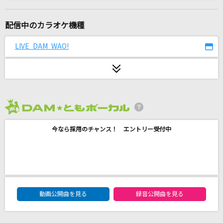
Story
AI
配信中のカラオケ機種
[生音]HOT LIMIT
LIVE DAM WAO!
T.M.Revolution
流転の花
伍代夏子
2026年8月度
TEST ME
今なら採用のチャンス！ エントリー受付中
ちゃんみな
チューリングラブ feat.Sou
ナナヲアカリ
DAM★ともボーカルエントリーランキング
ブリキノダンス
動画公開曲を見る
録音公開曲を見る
Ado