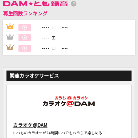
再生回数ランキング
DAMに会員登録・ログインして
カラオケをもっと楽しもう！
----
1
----
回
----
2
----
回
----
3
----
回
自宅でカラオケ歌い放題！
家族や友達と一緒に！練習にも！
関連カラオケサービス
カラオケ@DAM
いつものカラオケが24時間いつでもおうちで楽しめる！