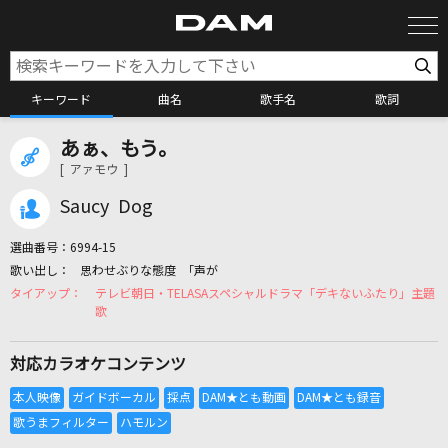
キーワード
曲名
歌手名
歌詞
あぁ、もう。
カラオケ検索
[ アァモウ ]
Saucy Dog
カラオケ店舗検索
選曲番号：
6994-15
思わせぶりな態度 「声が
カラオケリクエスト
テレビ朝日・TELASAスペシャルドラマ「デキないふたり」主題
歌
全国りれき
対応カラオケコンテンツ
リアルタイムで歌われている曲の一覧