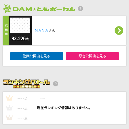
雲と幽霊
2026年8月度
ヨルシカ
[生音]One day
ＭＡＮＡ
さん
The ROOTLESS
93.226
点
あなただけ見つめてる
DAM★ともボーカルエントリーランキング
大黒摩季
動画公開曲を見る
録音公開曲を見る
サイレントマジョリティー
欅坂46
もっと見る
----
----
1
点
DAMの新曲・ランキングなど
----
----
2
点
カラオケ最新情報をチェック！
----
----
3
点