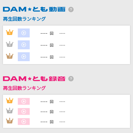
DAMに会員登録・ログインして
再生回数ランキング
カラオケをもっと楽しもう！
----
1
----
回
----
2
----
回
自宅でカラオケ歌い放題！
----
3
----
回
家族や友達と一緒に！練習にも！
再生回数ランキング
----
1
----
回
----
2
----
回
----
3
----
回