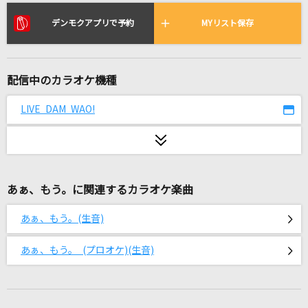
Tiger
HANA
デンモクアプリで予約
MYリスト保存
最後の恋煩い
Official髭男dism
配信中のカラオケ機種
[生音]ひまわりの約束
LIVE DAM WAO!
秦 基博
ひまわり
遊助
あぁ、もう。に関連するカラオケ楽曲
茜
あぁ、もう。(生音)
ヨルシカ
あぁ、もう。 (プロオケ)(生音)
夜に駆ける
YOASOBI