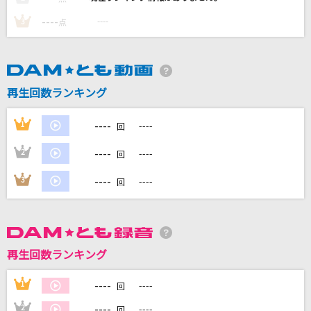
----
----
3
点
DAMに会員登録・ログインして
カラオケをもっと楽しもう！
再生回数ランキング
----
1
----
回
自宅でカラオケ歌い放題！
----
2
----
家族や友達と一緒に！練習にも！
回
----
3
----
回
再生回数ランキング
----
1
----
回
----
2
----
回