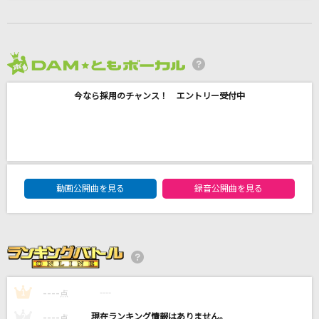
さよならエレジー
菅田将暉
2026年8月度
HELP!!
今なら採用のチャンス！ エントリー受付中
Kobo Kanaeru
[良音]HEAVEN
浜崎あゆみ
DAM★ともボーカルエントリーランキング
ひゅるりらぱっぱ
動画公開曲を見る
録音公開曲を見る
tuki.
もっと見る
DAMの新曲・ランキングなど
----
----
カラオケ最新情報をチェック！
1
点
----
----
2
点