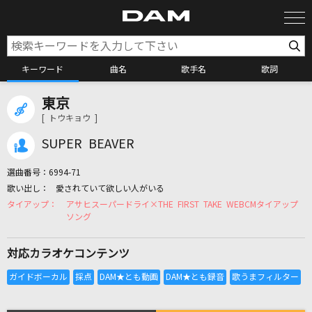
キーワード
曲名
歌手名
歌詞
東京
カラオケ検索
[ トウキョウ ]
SUPER BEAVER
カラオケ店舗検索
選曲番号：
6994-71
愛されていて欲しい人がいる
カラオケリクエスト
アサヒスーパードライ×THE FIRST TAKE WEBCMタイアップ
ソング
全国りれき
対応カラオケコンテンツ
リアルタイムで歌われている曲の一覧