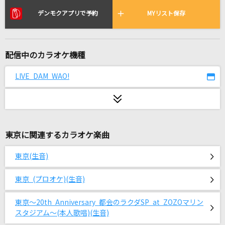
[生音]希望の轍
デンモクアプリで予約
MYリスト保存
サザンオールスターズ
[生音]チェリー
配信中のカラオケ機種
スピッツ
LIVE DAM WAO!
スパークル [original ver.]
RADWIMPS
コンパス・オブ・ユア・ハート[シンドバッド・
ストーリーブック・ヴォヤッジ]
東京に関連するカラオケ楽曲
諏訪部順一
東京(生音)
[生音]青と夏
東京 (プロオケ)(生音)
Mrs. GREEN APPLE
東京～20th Anniversary 都会のラクダSP at ZOZOマリン
私は最強
スタジアム～(本人歌唱)(生音)
Mrs. GREEN APPLE