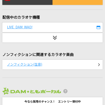
[生音]君の知らない物語
supercell
配信中のカラオケ機種
Lovers Again
EXILE
LIVE DAM WAO!
勇者(ビデオクリップバージョン)
YOASOBI
ノンフィクションに関連するカラオケ楽曲
[生音]揺れる想い
ZARD
ノンフィクション(生音)
紗痲
煮ル果実
[生音]シンデレラボーイ
2026年8月度
Saucy Dog
今なら採用のチャンス！ エントリー受付中