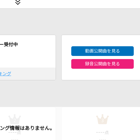
2026年8月度
ー受付中
動画公開曲を見る
録音公開曲を見る
キング
2
3
----
----
点
点
----
----