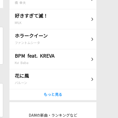
橋 幸夫
好きすぎて滅！
M!LK
ホラークイーン
ファントムシータ
BPM feat. KREVA
Kvi Baba
花に風
バルーン
もっと見る
DAMの新曲・ランキングなど