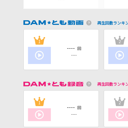
再生回数ランキ
1
2
----
回
----
再生回数ランキ
1
2
----
回
----