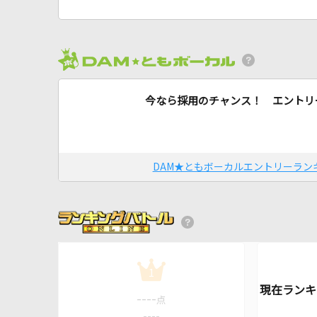
今なら採用のチャンス！ エントリ
DAM★ともボーカルエントリーラン
1
----
点
----