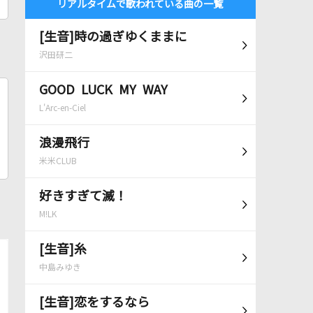
リアルタイムで歌われている曲の一覧
[生音]時の過ぎゆくままに
沢田研二
GOOD LUCK MY WAY
L'Arc-en-Ciel
浪漫飛行
米米CLUB
好きすぎて滅！
M!LK
[生音]糸
中島みゆき
[生音]恋をするなら