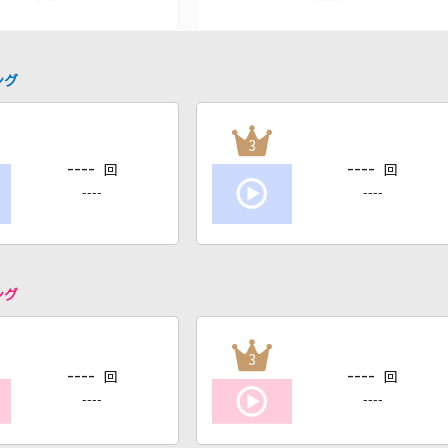
ング
3
----
----
回
回
----
----
ング
3
----
----
回
回
----
----