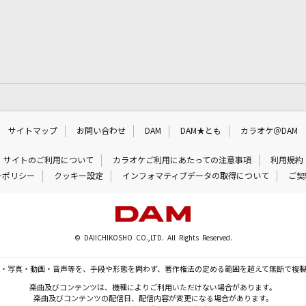
サイトマップ
お問い合わせ
DAM
DAM★とも
カラオケ＠DAM
サイトのご利用について
カラオケご利用にあたっての注意事項
利用規約
ーポリシー
クッキー設定
インフォマティブデータの取得について
ご契
© DAIICHIKOSHO CO.,LTD. All Rights Reserved.
・写真・動画・音声等を、手段や形態を問わず、著作権法の定める範囲を超えて無断で複
楽曲及びコンテンツは、機種によりご利用いただけない場合があります。
楽曲及びコンテンツの配信日、配信内容が変更になる場合があります。