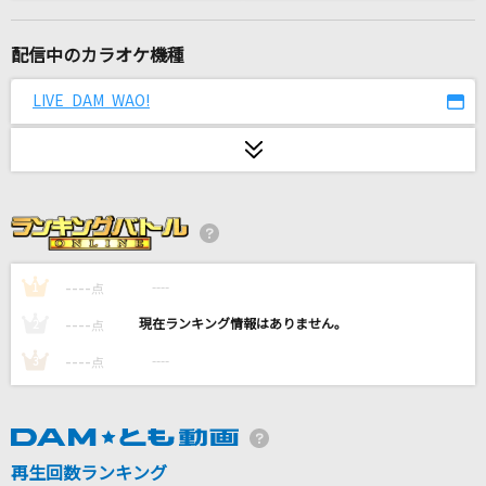
[生音]炎
LiSA
配信中のカラオケ機種
怪獣の花唄
LIVE DAM WAO!
Vaundy
青春病
藤井 風
世界が終るまでは…
WANDS
----
----
1
点
----
----
2
点
[生音]異邦人～シルクロードのテーマ～
----
----
3
点
久保田早紀
ふ・れ・ん・ど・し・た・い
学園生活部[丈槍由紀(水瀬いのり)、恵飛須沢胡桃(小澤亜李)、若狭悠里
(M・A・O)、直樹美紀(高橋李依)]
再生回数ランキング