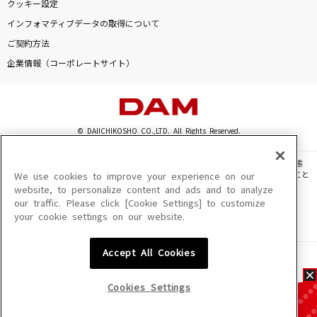
クッキー設定
インフォマティブデータの取得について
ご契約方法
企業情報（コーポレートサイト）
© DAIICHIKOSHO CO.,LTD. All Rights Reserved.
このサイトに掲載されている一切の文章・画像・写真・動画・音声等を、手段や形態
を問わず、著作権法の定める範囲を超えて無断で複製、転載、ファイル化などすること
We use cookies to improve your experience on our
を禁じます。
website, to personalize content and ads and to analyze
our traffic. Please click [Cookie Settings] to customize
楽曲及びコンテンツは、機種によりご利用いただけない場合があります。
your cookie settings on our website.
楽曲及びコンテンツの配信日、配信内容が変更になる場合があります。
楽曲によりMYリスト保存ができない場合があります。
Accept All Cookies
JASRAC許諾番号
6602250213Y31015 6602250112Y38026 6602250240Y31015
6602250241Y45122
Cookies Settings
NexTone許諾番号
ID000002945 ID000002947 ID000002937 ID000002938