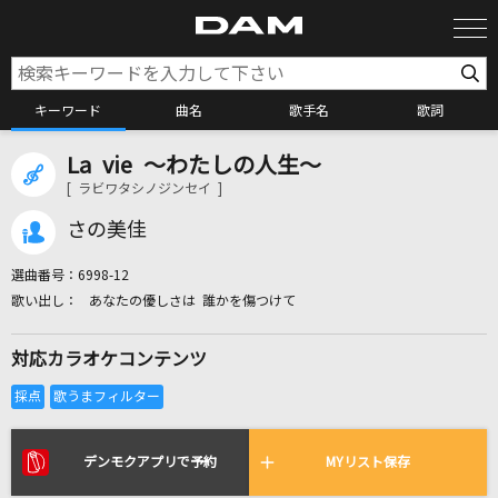
キーワード
曲名
歌手名
歌詞
La vie ～わたしの人生～
カラオケ検索
[ ラビワタシノジンセイ ]
さの美佳
カラオケ店舗検索
選曲番号：
6998-12
あなたの優しさは 誰かを傷つけて
カラオケリクエスト
対応カラオケコンテンツ
全国りれき
リアルタイムで歌われている曲の一覧
デンモクアプリで予約
MYリスト保存