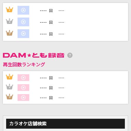
かつて天才だった俺たちへ
----
1
----
回
Creepy Nuts
----
2
----
回
TATTOO
----
3
----
回
Official髭男dism
まほろばアスタリスク
≠ME
再生回数ランキング
[生音]そういう好き
----
1
----
回
wacci
----
2
----
回
もっと見る
----
3
----
回
DAMの新曲・ランキングなど
カラオケ最新情報をチェック！
カラオケ店舗検索