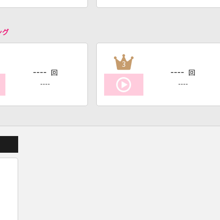
ング
3
----
----
回
回
----
----