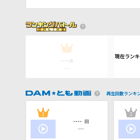
1
----
点
----
再生回数ランキ
1
2
----
回
----