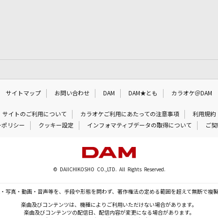
サイトマップ
お問い合わせ
DAM
DAM★とも
カラオケ＠DAM
サイトのご利用について
カラオケご利用にあたっての注意事項
利用規約
ーポリシー
クッキー設定
インフォマティブデータの取得について
ご契
© DAIICHIKOSHO CO.,LTD. All Rights Reserved.
・写真・動画・音声等を、手段や形態を問わず、著作権法の定める範囲を超えて無断で複
楽曲及びコンテンツは、機種によりご利用いただけない場合があります。
楽曲及びコンテンツの配信日、配信内容が変更になる場合があります。