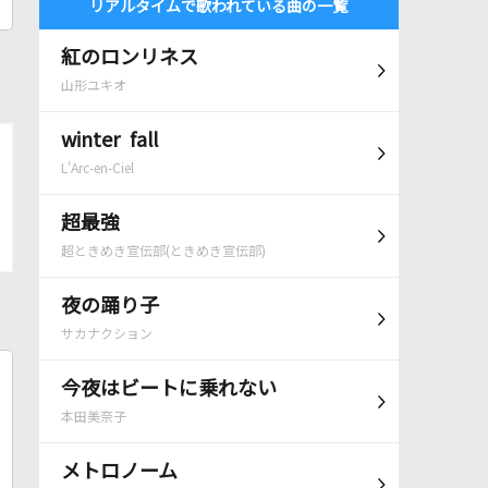
リアルタイムで歌われている曲の一覧
紅のロンリネス
山形ユキオ
winter fall
L'Arc-en-Ciel
超最強
超ときめき宣伝部(ときめき宣伝部)
夜の踊り子
サカナクション
今夜はビートに乗れない
本田美奈子
メトロノーム