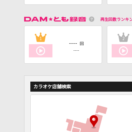
再生回数ランキ
1
2
----
回
----
カラオケ店舗検索