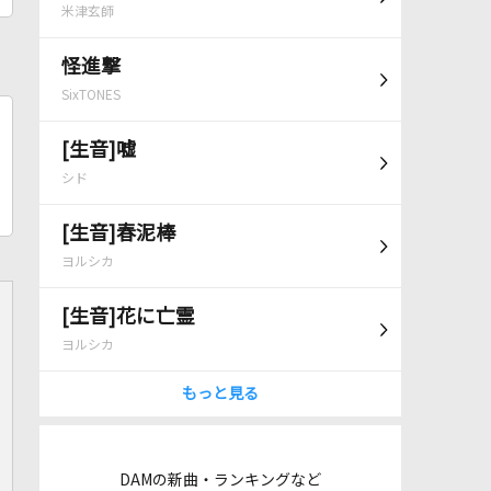
米津玄師
怪進撃
SixTONES
[生音]嘘
シド
[生音]春泥棒
ヨルシカ
[生音]花に亡霊
ヨルシカ
もっと見る
DAMの新曲・ランキングなど