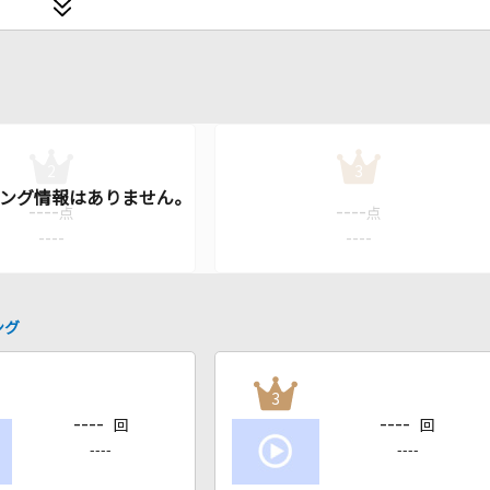
2
3
----
----
点
点
----
----
ング
3
----
----
回
回
----
----