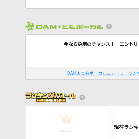
今なら採用のチャンス！ エントリ
DAM★ともボーカルエントリーラン
1
----
点
----