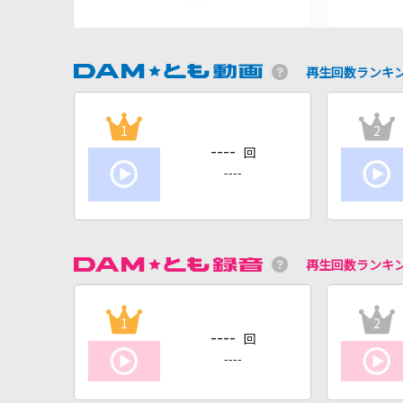
再生回数ランキ
1
2
----
回
----
再生回数ランキ
1
2
----
回
----