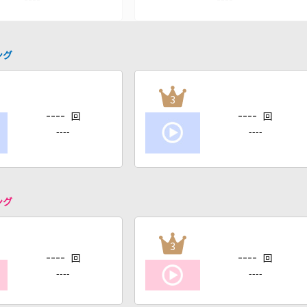
ング
3
----
----
回
回
----
----
ング
3
----
----
回
回
----
----