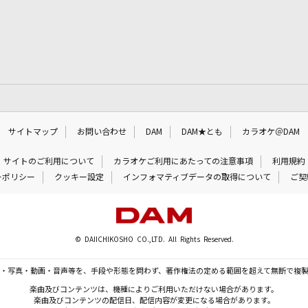
サイトマップ
お問い合わせ
DAM
DAM★とも
カラオケ＠DAM
サイトのご利用について
カラオケご利用にあたっての注意事項
利用規約
ーポリシー
クッキー設定
インフォマティブデータの取得について
ご契
© DAIICHIKOSHO CO.,LTD. All Rights Reserved.
・写真・動画・音声等を、手段や形態を問わず、著作権法の定める範囲を超えて無断で複
楽曲及びコンテンツは、機種によりご利用いただけない場合があります。
楽曲及びコンテンツの配信日、配信内容が変更になる場合があります。