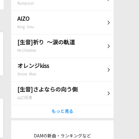
flumpool
AIZO
King Gnu
[生音]祈り ～涙の軌道
Mr.Children
オレンジkiss
Snow Man
[生音]さよならの向う側
山口百恵
もっと見る
DAMの新曲・ランキングなど