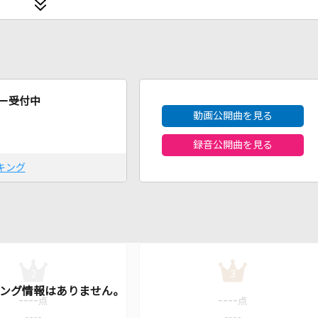
2026年8月度
ー受付中
動画公開曲を見る
録音公開曲を見る
キング
2
3
----
----
点
点
----
----