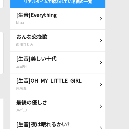
リアルタイムで歌われている曲の一覧
[生音]Everything
Misia
おんな恋挽歌
西川ひとみ
[生音]美しい十代
三田明
[生音]OH MY LITTLE GIRL
尾崎豊
最後の優しさ
JAY'ED
[生音]夜は眠れるかい?