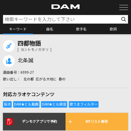
キーワード
曲名
歌手名
歌詞
四都物語
カラオケ検索
[ ヨントモノガタリ ]
北条誠
カラオケ店舗検索
選曲番号：
6999-27
北の都 広がる大地に 春の
カラオケリクエスト
対応カラオケコンテンツ
全国りれき
リアルタイムで歌われている曲の一覧
デンモクアプリで予約
MYリスト保存