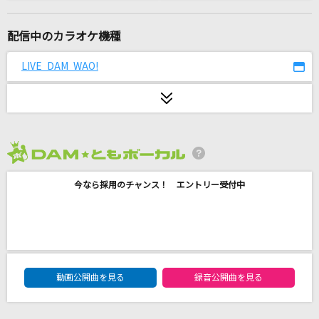
[生音]さよならエレジー
菅田将暉
配信中のカラオケ機種
Lily
LIVE DAM WAO!
ラックライフ
怪獣
サカナクション
2026年8月度
[生音]ふわふわ時間
今なら採用のチャンス！ エントリー受付中
放課後ティータイム
アカイト
りぶ
DAM★ともボーカルエントリーランキング
アロハ・エ・コモ・マイ～リロ アンド スティッ
動画公開曲を見る
録音公開曲を見る
チ ザ・シリーズ
DISNEY