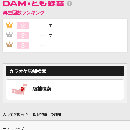
再生回数ランキング
DAMに会員登録・ログインして
----
1
----
回
カラオケをもっと楽しもう！
----
2
----
回
----
3
----
回
自宅でカラオケ歌い放題！
家族や友達と一緒に！練習にも！
カラオケ店舗検索
店舗検索
カラオケ検索
「四都物語」の詳細
サイトマップ