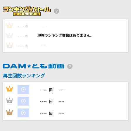
僕らの音
Mr.Children
----
----
1
点
無礼者たちへ(From『ウィッシュ』/日本語版)
----
----
2
点
福山雅治
----
----
3
点
愛し君へ
森山直太朗(直太朗)
再生回数ランキング
クロノスタシス
BUMP OF CHICKEN
----
1
----
回
もっと見る
----
2
----
回
----
3
----
回
DAMの新曲・ランキングなど
カラオケ最新情報をチェック！