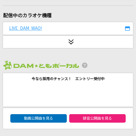
あの夏が飽和する
カンザキイオリ
配信中のカラオケ機種
真実の扉
LIVE DAM WAO!
石田燿子(石田よう子)
ハルカ
YOASOBI
2026年8月度
Error
今なら採用のチャンス！ エントリー受付中
SEKAI NO OWARI(世界の終わり)
[生音]嘘
シド
DAM★ともボーカルエントリーランキング
[生音]Glass
動画公開曲を見る
録音公開曲を見る
河村隆一