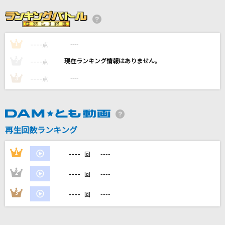
Silent Jealousy
X JAPAN (X)
----
----
1
愛してる 愛してた
点
DREAMS COME TRUE
----
----
2
点
----
----
3
点
くるみ
Mr.Children
[生音]僕のこと
再生回数ランキング
Mrs. GREEN APPLE
----
1
----
回
もっと見る
----
2
----
回
DAMの新曲・ランキングなど
----
3
----
回
カラオケ最新情報をチェック！