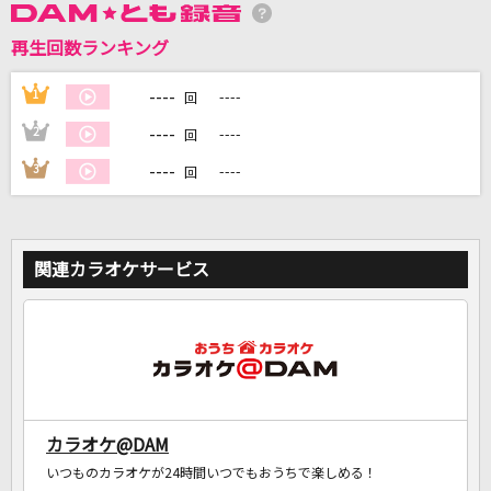
再生回数ランキング
DAMに会員登録・ログインして
カラオケをもっと楽しもう！
----
1
----
回
----
2
----
回
----
3
----
回
自宅でカラオケ歌い放題！
家族や友達と一緒に！練習にも！
関連カラオケサービス
カラオケ@DAM
いつものカラオケが24時間いつでもおうちで楽しめる！