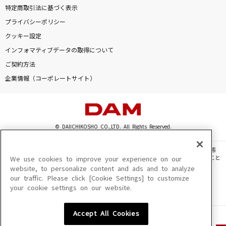
特定商取引法に基づく表示
プライバシーポリシー
クッキー設定
インフォマティブデータの取得について
ご契約方法
企業情報（コーポレートサイト）
© DAIICHIKOSHO CO.,LTD. All Rights Reserved.
このサイトに掲載されている一切の文章・画像・写真・動画・音声等を、手段や形態
を問わず、著作権法の定める範囲を超えて無断で複製、転載、ファイル化などすること
We use cookies to improve your experience on our
を禁じます。
website, to personalize content and ads and to analyze
our traffic. Please click [Cookie Settings] to customize
楽曲及びコンテンツは、機種によりご利用いただけない場合があります。
your cookie settings on our website.
楽曲及びコンテンツの配信日、配信内容が変更になる場合があります。
楽曲によりMYリスト保存ができない場合があります。
Accept All Cookies
JASRAC許諾番号
6602250213Y31015 6602250112Y38026 6602250240Y31015