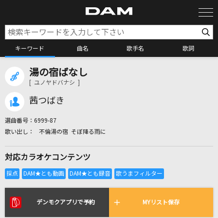
キーワード
曲名
歌手名
歌詞
湯の宿ばなし
カラオケ検索
[ ユノヤドバナシ ]
茜つばき
カラオケ店舗検索
選曲番号：
6999-87
不倫湯の宿 そぼ降る雨に
カラオケリクエスト
対応カラオケコンテンツ
全国りれき
リアルタイムで歌われている曲の一覧
デンモクアプリで予約
MYリスト保存