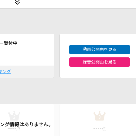
2026年8月度
ー受付中
動画公開曲を見る
録音公開曲を見る
キング
2
3
----
----
点
点
----
----