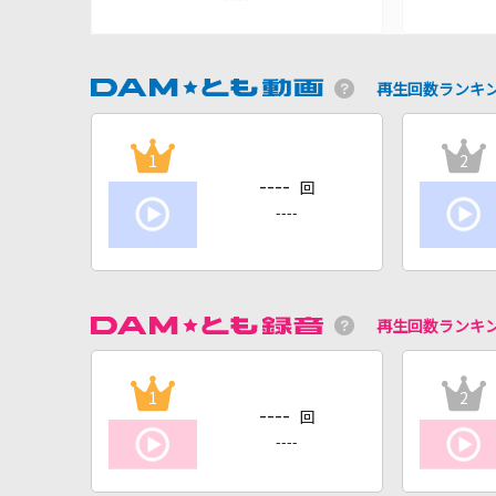
再生回数ランキ
1
2
----
回
----
再生回数ランキ
1
2
----
回
----