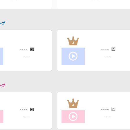
ング
3
----
----
回
回
----
----
ング
3
----
----
回
回
----
----