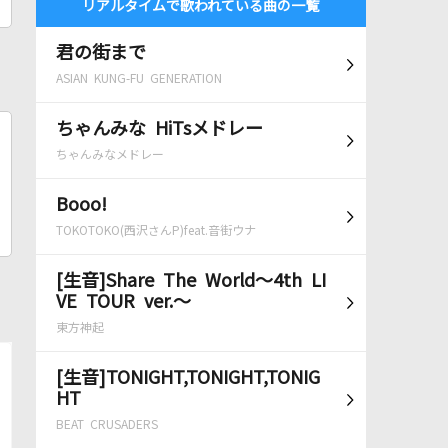
リアルタイムで歌われている曲の一覧
君の街まで
ASIAN KUNG-FU GENERATION
ちゃんみな HiTsメドレー
ちゃんみなメドレー
Booo!
TOKOTOKO(西沢さんP)feat.音街ウナ
[生音]Share The World～4th LI
VE TOUR ver.～
東方神起
[生音]TONIGHT,TONIGHT,TONIG
HT
BEAT CRUSADERS