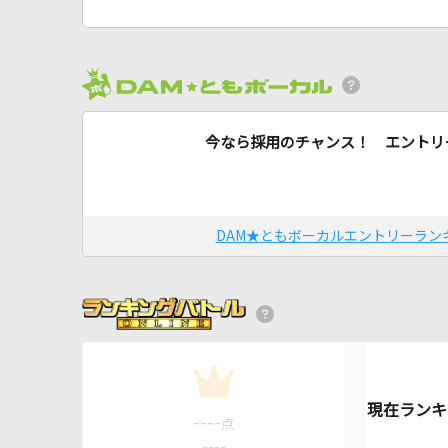
今なら採用のチャンス！ エントリ
DAM★ともボーカルエントリーラン
1
----
点
----