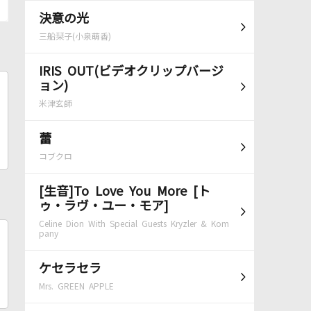
決意の光
三船栞子(小泉萌香)
IRIS OUT(ビデオクリップバージ
ョン)
米津玄師
蕾
コブクロ
[生音]To Love You More [ト
ゥ・ラヴ・ユー・モア]
Celine Dion With Special Guests Kryzler & Kom
pany
ケセラセラ
Mrs. GREEN APPLE