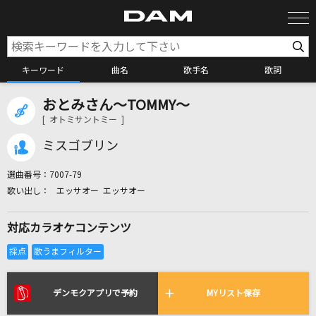
キーワード
曲名
歌手名
歌詞
おとみさん～TOMMY～
カラオケ検索
[ オトミサントミー ]
ミスゴブリン
カラオケ店舗検索
選曲番号：
7007-79
エッサオー エッサオー
カラオケリクエスト
対応カラオケコンテンツ
全国りれき
リアルタイムで歌われている曲の一覧
デンモクアプリで予約
MYリスト保存