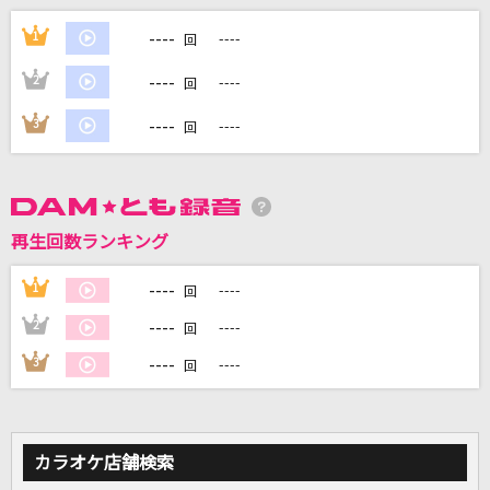
[オリカラ]Bad Apple!! feat. nomico
----
1
----
回
Alstroemeria Records
----
2
----
回
[生音]また明日...
----
3
----
回
JUJU
らしさ
SUPER BEAVER
再生回数ランキング
セレナーデ
----
1
----
回
なとり
----
2
----
回
もっと見る
----
3
----
回
DAMの新曲・ランキングなど
カラオケ最新情報をチェック！
カラオケ店舗検索