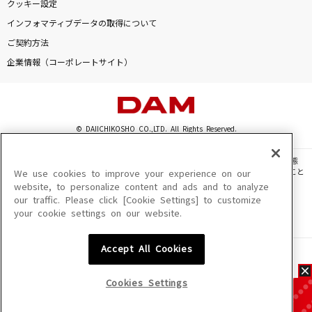
クッキー設定
インフォマティブデータの取得について
ご契約方法
企業情報（コーポレートサイト）
© DAIICHIKOSHO CO.,LTD. All Rights Reserved.
このサイトに掲載されている一切の文章・画像・写真・動画・音声等を、手段や形態
を問わず、著作権法の定める範囲を超えて無断で複製、転載、ファイル化などすること
We use cookies to improve your experience on our
を禁じます。
website, to personalize content and ads and to analyze
our traffic. Please click [Cookie Settings] to customize
楽曲及びコンテンツは、機種によりご利用いただけない場合があります。
your cookie settings on our website.
楽曲及びコンテンツの配信日、配信内容が変更になる場合があります。
楽曲によりMYリスト保存ができない場合があります。
Accept All Cookies
JASRAC許諾番号
6602250213Y31015 6602250112Y38026 6602250240Y31015
6602250241Y45122
Cookies Settings
NexTone許諾番号
ID000002945 ID000002947 ID000002937 ID000002938