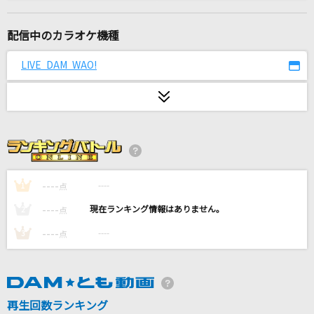
Lovers Again
EXILE
配信中のカラオケ機種
BEYOND THE TIME
LIVE DAM WAO!
TM NETWORK(TMN)
[生音]紫煙
神野美伽
サンサン・サマー
UtaGe!
----
----
1
点
----
----
2
点
石焼き芋のうた
----
----
3
点
ヘンダーソン
ガチ夢中！
超特急
再生回数ランキング