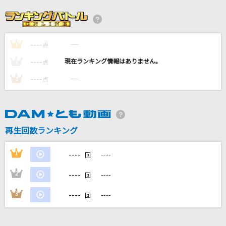
ケセラセラ
Mrs. GREEN APPLE
----
----
1
[生音]あばよ さよなら
点
大江裕
----
----
2
点
----
----
3
点
flos
R Sound Design feat.初音ミク
IRIS OUT
再生回数ランキング
米津玄師
----
1
----
回
もっと見る
----
2
----
回
DAMの新曲・ランキングなど
----
3
----
回
カラオケ最新情報をチェック！