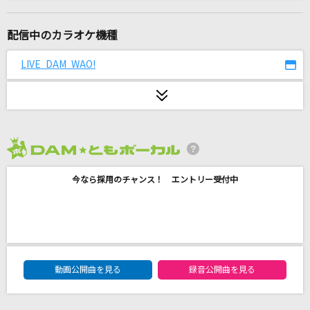
めざせポケモンマスター
松本梨香
配信中のカラオケ機種
初恋サイダー
LIVE DAM WAO!
Buono!
渇望
CiON
2026年8月度
Ruktun or Die
今なら採用のチャンス！ エントリー受付中
宮村優子
あの世行きのバスに乗ってさらば。
ツユ
DAM★ともボーカルエントリーランキング
セプテンバーさん
動画公開曲を見る
録音公開曲を見る
RADWIMPS