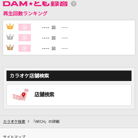
再生回数ランキング
DAMに会員登録・ログインして
カラオケをもっと楽しもう！
----
1
----
回
----
2
----
回
----
3
----
回
自宅でカラオケ歌い放題！
家族や友達と一緒に！練習にも！
カラオケ店舗検索
店舗検索
カラオケ検索
「ARCH」の詳細
サイトマップ