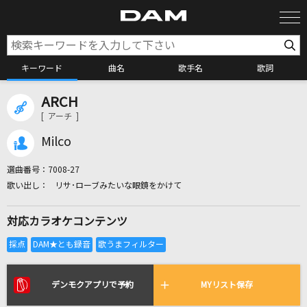
キーワード
曲名
歌手名
歌詞
ARCH
カラオケ検索
[ アーチ ]
Milco
カラオケ店舗検索
選曲番号：
7008-27
リサ･ローブみたいな眼鏡をかけて
カラオケリクエスト
対応カラオケコンテンツ
全国りれき
リアルタイムで歌われている曲の一覧
デンモクアプリで予約
MYリスト保存