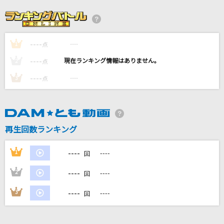
花束
back number
----
----
1
そばかす
点
JUDY AND MARY
----
----
2
点
----
----
3
点
ビリミリオン
優里
Habit
再生回数ランキング
SEKAI NO OWARI(世界の終わり)
----
1
----
回
もっと見る
----
2
----
回
DAMの新曲・ランキングなど
----
3
----
回
カラオケ最新情報をチェック！