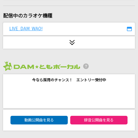
[生音]HOT LIMIT
T.M.Revolution
配信中のカラオケ機種
有心論
LIVE DAM WAO!
ずっと真夜中でいいのに。
[生音]喝采
ちあきなおみ
2026年8月度
[生音]more than words
今なら採用のチャンス！ エントリー受付中
羊文学
音色
SixTONES
DAM★ともボーカルエントリーランキング
シャルル
動画公開曲を見る
録音公開曲を見る
バルーン