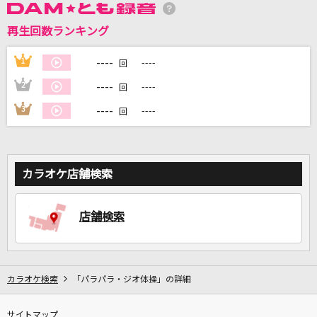
再生回数ランキング
DAMに会員登録・ログインして
カラオケをもっと楽しもう！
----
1
----
回
----
2
----
回
----
3
----
回
自宅でカラオケ歌い放題！
家族や友達と一緒に！練習にも！
カラオケ店舗検索
店舗検索
カラオケ検索
「パラパラ・ジオ体操」の詳細
サイトマップ