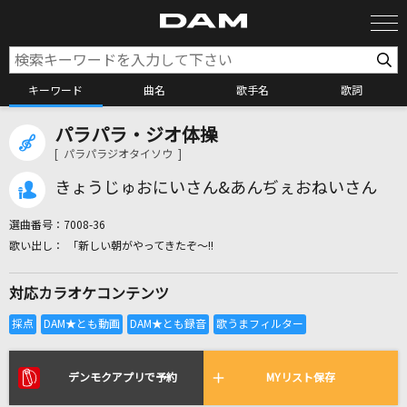
キーワード
曲名
歌手名
歌詞
パラパラ・ジオ体操
カラオケ検索
[ パラパラジオタイソウ ]
きょうじゅおにいさん&あんぢぇおねいさん
カラオケ店舗検索
選曲番号：
7008-36
｢新しい朝がやってきたぞ～!!
カラオケリクエスト
対応カラオケコンテンツ
全国りれき
リアルタイムで歌われている曲の一覧
デンモクアプリで予約
MYリスト保存