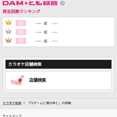
再生回数ランキング
DAMに会員登録・ログインして
カラオケをもっと楽しもう！
----
1
----
回
----
2
----
回
----
3
----
回
自宅でカラオケ歌い放題！
家族や友達と一緒に！練習にも！
カラオケ店舗検索
店舗検索
カラオケ検索
「TVゲームと僕の声と」の詳細
サイトマップ