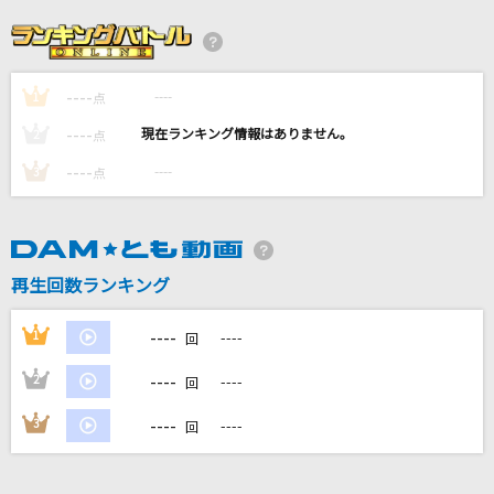
[生音]青と夏
Mrs. GREEN APPLE
----
----
1
忘れないから
点
GACKT(Gackt)
----
----
2
点
----
----
3
点
花束
back number
奏(かなで)
再生回数ランキング
スキマスイッチ
----
1
----
回
もっと見る
----
2
----
回
DAMの新曲・ランキングなど
----
3
----
回
カラオケ最新情報をチェック！