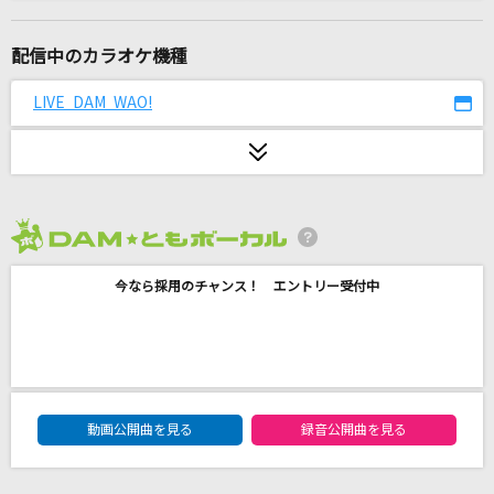
[生音]幸せ
back number
配信中のカラオケ機種
ブリキノダンス
LIVE DAM WAO!
日向電工
狂気沈殿
妖精帝國
2026年8月度
IRIS OUT(ビデオクリップバージョン)
今なら採用のチャンス！ エントリー受付中
米津玄師
ガチ夢中！
超特急
DAM★ともボーカルエントリーランキング
花火
動画公開曲を見る
録音公開曲を見る
aiko