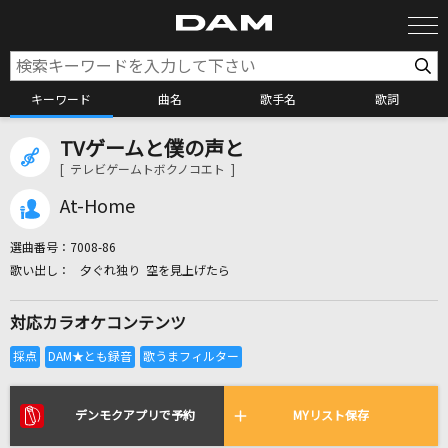
キーワード
曲名
歌手名
歌詞
TVゲームと僕の声と
カラオケ検索
[ テレビゲームトボクノコエト ]
At-Home
カラオケ店舗検索
選曲番号：
7008-86
夕ぐれ独り 空を見上げたら
カラオケリクエスト
対応カラオケコンテンツ
全国りれき
リアルタイムで歌われている曲の一覧
デンモクアプリで予約
MYリスト保存