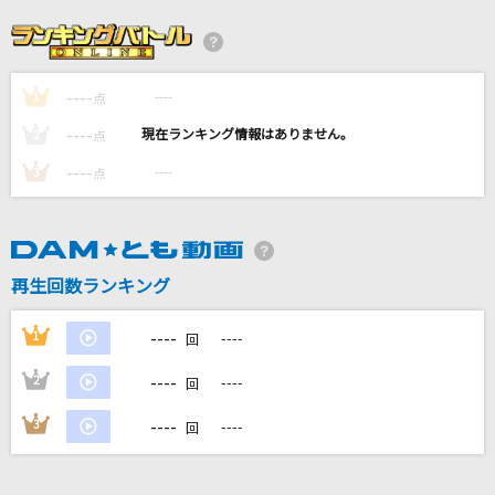
残酷な天使のテーゼ
高橋洋子
----
----
1
Drown [ドラウン]
点
Bring Me The Horizon
----
----
2
点
----
----
3
点
1991(ビデオクリップバージョン)
米津玄師
シャルル
再生回数ランキング
バルーン
----
1
----
回
もっと見る
----
2
----
回
DAMの新曲・ランキングなど
----
3
----
回
カラオケ最新情報をチェック！