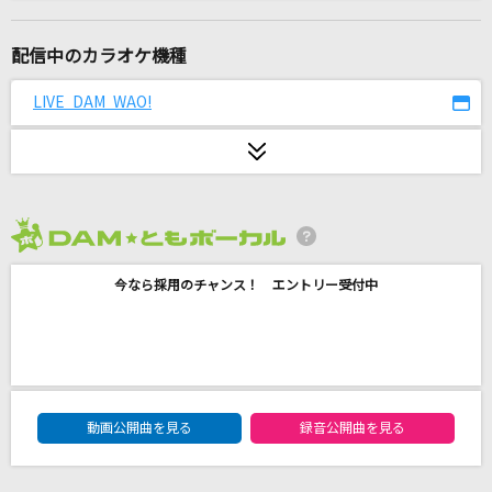
夜の踊り子
サカナクション
配信中のカラオケ機種
lulu.
LIVE DAM WAO!
Mrs. GREEN APPLE
LOVE涙色
松浦亜弥
2026年8月度
怪獣の花唄
今なら採用のチャンス！ エントリー受付中
Vaundy
[生音]I LOVE YOU
尾崎豊
DAM★ともボーカルエントリーランキング
忘れじの言の葉
動画公開曲を見る
録音公開曲を見る
未来古代楽団 feat. 安次嶺希和子