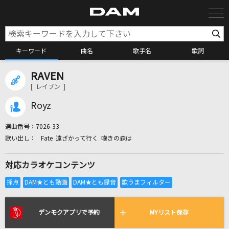
キーワード
曲名
歌手名
歌詞
RAVEN
カラオケ検索
[ レイブン ]
Royz
カラオケ店舗検索
選曲番号：
7026-33
Fate 遠ざかって行く 嘆きの森は
カラオケリクエスト
対応カラオケコンテンツ
全国りれき
リアルタイムで歌われている曲の一覧
デンモクアプリで予約
MYリスト保存