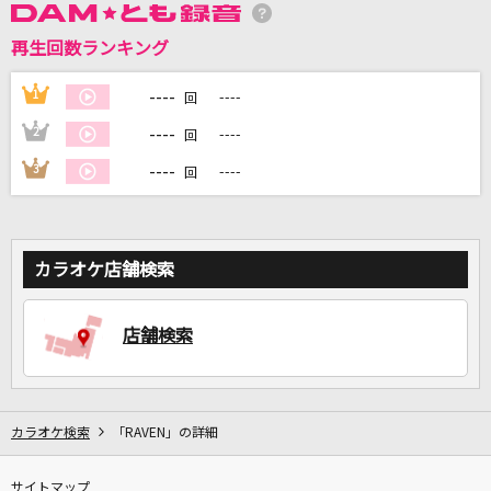
再生回数ランキング
DAMに会員登録・ログインして
カラオケをもっと楽しもう！
----
1
----
回
----
2
----
回
----
3
----
回
自宅でカラオケ歌い放題！
家族や友達と一緒に！練習にも！
カラオケ店舗検索
店舗検索
カラオケ検索
「RAVEN」の詳細
サイトマップ