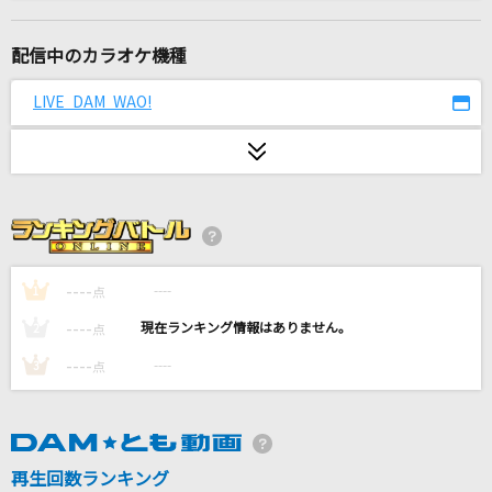
[生音]恋におちて-Fall in love-
小林明子
配信中のカラオケ機種
花が落ちたので、
LIVE DAM WAO!
一二三 feat.初音ミク
[生音]君はロックを聴かない
あいみょん
ダンスロボットダンス
ナユタン星人
----
----
1
点
----
----
2
点
北の流れ星
----
----
3
点
岩本公水
[生音]今日もサクラ舞う暁に
CHiCO with HoneyWorks
再生回数ランキング