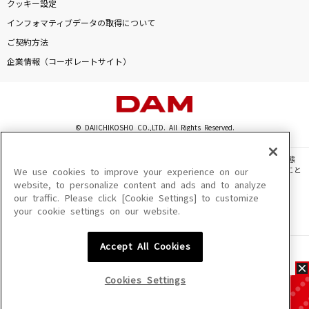
クッキー設定
インフォマティブデータの取得について
ご契約方法
企業情報（コーポレートサイト）
© DAIICHIKOSHO CO.,LTD. All Rights Reserved.
このサイトに掲載されている一切の文章・画像・写真・動画・音声等を、手段や形態
を問わず、著作権法の定める範囲を超えて無断で複製、転載、ファイル化などすること
We use cookies to improve your experience on our
を禁じます。
website, to personalize content and ads and to analyze
our traffic. Please click [Cookie Settings] to customize
楽曲及びコンテンツは、機種によりご利用いただけない場合があります。
your cookie settings on our website.
楽曲及びコンテンツの配信日、配信内容が変更になる場合があります。
楽曲によりMYリスト保存ができない場合があります。
Accept All Cookies
JASRAC許諾番号
6602250213Y31015 6602250112Y38026 6602250240Y31015
6602250241Y45122
Cookies Settings
NexTone許諾番号
ID000002945 ID000002947 ID000002937 ID000002938