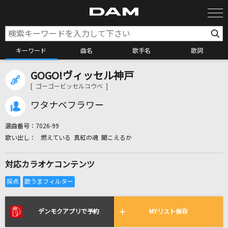
キーワード
曲名
歌手名
歌詞
GOGO!ヴィッセル神戸
カラオケ検索
[ ゴーゴービッセルコウベ ]
ワタナベフラワー
カラオケ店舗検索
選曲番号：
7026-99
燃えている 真紅の魂 聞こえるか
カラオケリクエスト
対応カラオケコンテンツ
全国りれき
リアルタイムで歌われている曲の一覧
デンモクアプリで予約
MYリスト保存