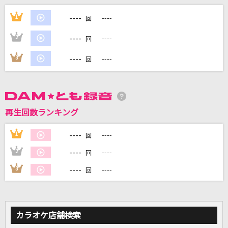
[生音]サマータイムシンデレラ
----
1
----
回
緑黄色社会
----
2
----
回
恋のフーガ
----
3
----
回
ザ・ピーナッツ
[生音]カブトムシ
aiko
再生回数ランキング
Right and Left
----
1
----
回
Survive Said The Prophet
----
2
----
回
もっと見る
----
3
----
回
DAMの新曲・ランキングなど
カラオケ最新情報をチェック！
カラオケ店舗検索