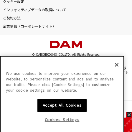
クッキー設定
インフォマティブデータの取得について
ご契約方法
企業情報（コーポレートサイト）
© DAIICHIKOSHO CO.,LTD. All Rights Reserved.
このサイトに掲載されている一切の文章・画像・写真・動画・音声等を、手段や形態
を問わず、著作権法の定める範囲を超えて無断で複製、転載、ファイル化などすること
We use cookies to improve your experience on our
を禁じます。
website, to personalize content and ads and to analyze
our traffic. Please click [Cookie Settings] to customize
楽曲及びコンテンツは、機種によりご利用いただけない場合があります。
your cookie settings on our website.
楽曲及びコンテンツの配信日、配信内容が変更になる場合があります。
楽曲によりMYリスト保存ができない場合があります。
Accept All Cookies
JASRAC許諾番号
6602250213Y31015 6602250112Y38026 6602250240Y31015
6602250241Y45122
Cookies Settings
NexTone許諾番号
ID000002945 ID000002947 ID000002937 ID000002938