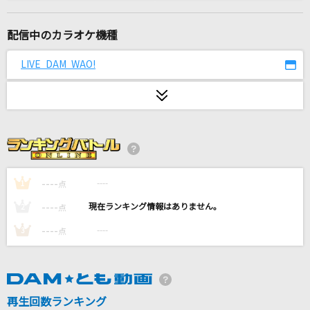
サウダージ
ポルノグラフィティ
配信中のカラオケ機種
[生音]揺れる想い
LIVE DAM WAO!
ZARD
[生音]純恋歌(十周年記念 横浜スタジアム伝説)
湘南乃風
みかんハート
C&K
----
----
1
点
----
----
2
点
Overdose
----
----
3
点
なとり
とても素敵な六月でした
Eight feat.初音ミク
再生回数ランキング