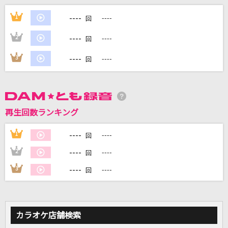
She Bop [シー・バップ]
----
1
----
回
Cyndi Lauper
----
2
----
回
[プロオケ]水彩の月
----
3
----
回
秦 基博
ANIMA
ReoNa
再生回数ランキング
丸の内サディスティック
----
1
----
回
椎名林檎
----
2
----
回
もっと見る
----
3
----
回
DAMの新曲・ランキングなど
カラオケ最新情報をチェック！
カラオケ店舗検索