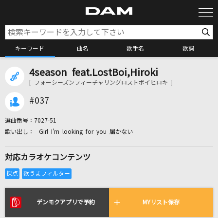
キーワード
曲名
歌手名
歌詞
4season feat.LostBoi,Hiroki
カラオケ検索
[ フォーシーズンフィーチャリングロストボイヒロキ ]
#037
カラオケ店舗検索
選曲番号：
7027-51
Girl I'm looking for you 届かない
カラオケリクエスト
対応カラオケコンテンツ
全国りれき
リアルタイムで歌われている曲の一覧
デンモクアプリで予約
MYリスト保存