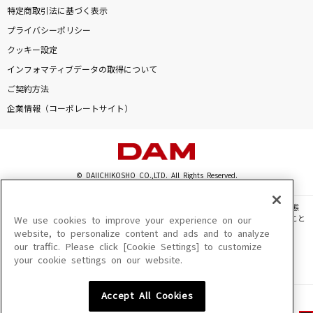
特定商取引法に基づく表示
プライバシーポリシー
クッキー設定
インフォマティブデータの取得について
ご契約方法
企業情報（コーポレートサイト）
© DAIICHIKOSHO CO.,LTD. All Rights Reserved.
このサイトに掲載されている一切の文章・画像・写真・動画・音声等を、手段や形態
を問わず、著作権法の定める範囲を超えて無断で複製、転載、ファイル化などすること
We use cookies to improve your experience on our
を禁じます。
website, to personalize content and ads and to analyze
our traffic. Please click [Cookie Settings] to customize
楽曲及びコンテンツは、機種によりご利用いただけない場合があります。
your cookie settings on our website.
楽曲及びコンテンツの配信日、配信内容が変更になる場合があります。
楽曲によりMYリスト保存ができない場合があります。
Accept All Cookies
JASRAC許諾番号
6602250213Y31015 6602250112Y38026 6602250240Y31015