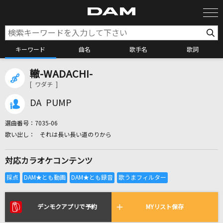
キーワード
曲名
歌手名
歌詞
轍-WADACHI-
カラオケ検索
[ ワダチ ]
DA PUMP
カラオケ店舗検索
選曲番号：
7035-06
それは長い長い道のりから
カラオケリクエスト
対応カラオケコンテンツ
全国りれき
リアルタイムで歌われている曲の一覧
デンモクアプリで予約
MYリスト保存