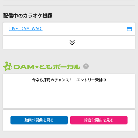
[生音]炎
LiSA
配信中のカラオケ機種
[生音]Mela!
LIVE DAM WAO!
緑黄色社会
暗く黒く
ずっと真夜中でいいのに。
2026年8月度
怪獣
今なら採用のチャンス！ エントリー受付中
サカナクション
[生音]マリーゴールド
あいみょん
DAM★ともボーカルエントリーランキング
チョコレートメランコリー
動画公開曲を見る
録音公開曲を見る
≠ME