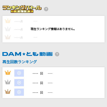
ホウキ雲
RYTHEM
----
----
1
痛いよ
点
清 竜人
----
----
2
点
----
----
3
点
あなたがここにいて抱きしめることができるな
ら
miwa
再生回数ランキング
NEVER FALL IN LOVE AGAIN
サザンオールスターズ
----
1
----
回
もっと見る
----
2
----
回
----
3
----
回
DAMの新曲・ランキングなど
カラオケ最新情報をチェック！