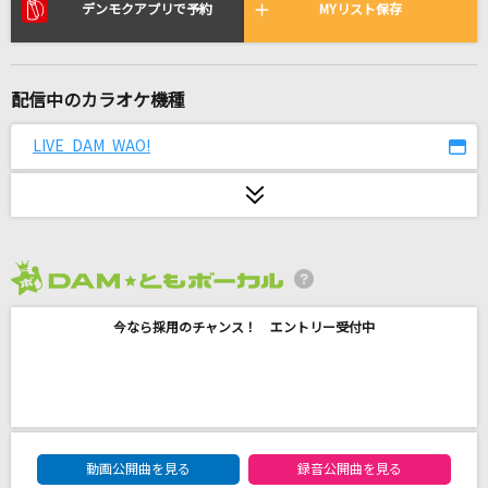
Everybody's Got Something To Hide Except
デンモクアプリで予約
MYリスト保存
Me And My Monkey [エブリボディーズ・ゴッ
ト・サムシング・トゥ・ハイド・エクセプト・
ミー・アンド・マイ・モンキー]
配信中のカラオケ機種
The Beatles
LIVE DAM WAO!
革命道中
アイナ・ジ・エンド
[生音]キミシダイ列車
ONE OK ROCK
2026年8月度
[生音]シュガーソングとビターステップ
今なら採用のチャンス！ エントリー受付中
UNISON SQUARE GARDEN
さよならなんかは言わせない
B'z
DAM★ともボーカルエントリーランキング
動画公開曲を見る
録音公開曲を見る