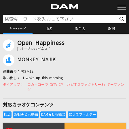
キーワード
曲名
歌手名
歌詞
Open Happiness
カラオケ検索
[ オープンハピネス ]
MONKEY MAJIK
カラオケ店舗検索
選曲番号：
7037-12
I woke up this morning
カラオケリクエスト
コカ・コーラ 新TV-CM「ハピネスファクトリー3」テーマソン
グ
全国りれき
対応カラオケコンテンツ
リアルタイムで歌われている曲の一覧