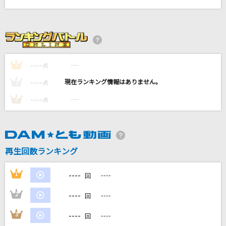
ニュー・マイ・ノーマル
Mrs. GREEN APPLE
夜明けと蛍
n-buna feat.初音ミク
----
----
1
点
白日
----
----
2
点
King Gnu
----
----
3
点
Scream out!
A-One
再生回数ランキング
ORION
中島美嘉
----
1
----
回
もっと見る
----
2
----
回
----
3
----
回
DAMの新曲・ランキングなど