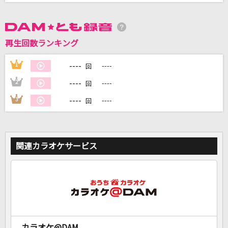
カラオケ最新情報をチェック！
再生回数ランキング
DAMに会員登録・ログインして
----
1
----
回
カラオケをもっと楽しもう！
----
2
----
回
----
3
----
回
自宅でカラオケ歌い放題！
家族や友達と一緒に！練習にも！
関連カラオケサービス
カラオケ@DAM