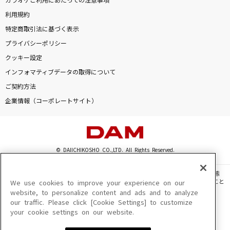
カラオケご利用にあたっての注意事項
利用規約
特定商取引法に基づく表示
プライバシーポリシー
クッキー設定
インフォマティブデータの取得について
ご契約方法
企業情報（コーポレートサイト）
© DAIICHIKOSHO CO.,LTD. All Rights Reserved.
このサイトに掲載されている一切の文章・画像・写真・動画・音声等を、手段や形態
を問わず、著作権法の定める範囲を超えて無断で複製、転載、ファイル化などすること
We use cookies to improve your experience on our
を禁じます。
website, to personalize content and ads and to analyze
our traffic. Please click [Cookie Settings] to customize
楽曲及びコンテンツは、機種によりご利用いただけない場合があります。
your cookie settings on our website.
楽曲及びコンテンツの配信日、配信内容が変更になる場合があります。
楽曲によりMYリスト保存ができない場合があります。