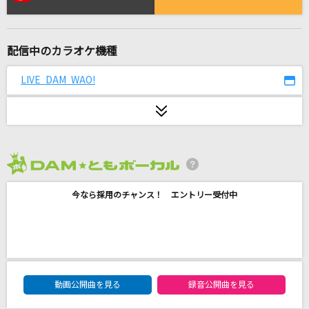
いつか
Saucy Dog
配信中のカラオケ機種
[生音]ないものねだり
KANA-BOON
LIVE DAM WAO!
[生音]再会
Vaundy
[生音]君の知らない物語
2026年8月度
supercell
今なら採用のチャンス！ エントリー受付中
ロミオとシンデレラ
doriko feat.初音ミク
inside you
DAM★ともボーカルエントリーランキング
動画公開曲を見る
録音公開曲を見る
milet