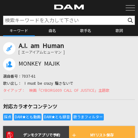
キーワード
曲名
歌手名
歌詞
A.I. am Human
カラオケ検索
[ エーアイアムヒューマン ]
MONKEY MAJIK
カラオケ店舗検索
選曲番号：
7037-61
I must be crazy 騙さないで
カラオケリクエスト
映画「CYBORG009 CALL OF JUSTICE」主題歌
対応カラオケコンテンツ
全国りれき
リアルタイムで歌われている曲の一覧
デンモクアプリで予約
MYリスト保存