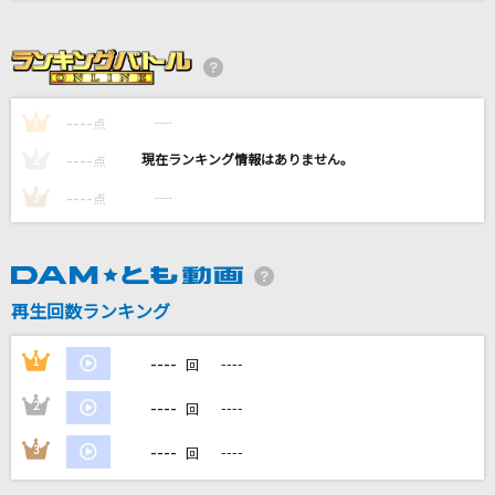
盛り場おんな酒
大川栄策
[生音]火星人
----
----
1
点
ヨルシカ
----
----
2
点
ブリキノダンス
----
----
3
点
日向電工
開心☆ナイス街
香港(CV:高城元気)
再生回数ランキング
もっと見る
----
1
----
回
----
2
----
回
DAMの新曲・ランキングなど
カラオケ最新情報をチェック！
----
3
----
回