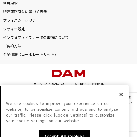
利用規約
特定商取引法に基づく表示
プライバシーポリシー
クッキー設定
インフォマティブデータの取得について
ご契約方法
企業情報（コーポレートサイト）
© DAIICHIKOSHO CO.,LTD. All Rights Reserved.
このサイトに掲載されている一切の文章・画像・写真・動画・音声等を、手段や形態
を問わず、著作権法の定める範囲を超えて無断で複製、転載、ファイル化などすること
We use cookies to improve your experience on our
を禁じます。
website, to personalize content and ads and to analyze
our traffic. Please click [Cookie Settings] to customize
楽曲及びコンテンツは、機種によりご利用いただけない場合があります。
your cookie settings on our website.
楽曲及びコンテンツの配信日、配信内容が変更になる場合があります。
楽曲によりMYリスト保存ができない場合があります。
Accept All Cookies