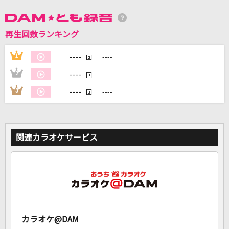
DAMに会員登録・ログインして
再生回数ランキング
カラオケをもっと楽しもう！
----
1
----
回
----
2
----
回
----
3
----
回
自宅でカラオケ歌い放題！
家族や友達と一緒に！練習にも！
関連カラオケサービス
カラオケ@DAM