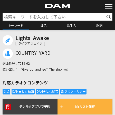
キーワード
曲名
歌手名
歌詞
Lights Awake
カラオケ検索
[ ライツアウェイク ]
COUNTRY YARD
カラオケ店舗検索
選曲番号：
7039-62
”Give up and go” The ship will
カラオケリクエスト
対応カラオケコンテンツ
全国りれき
リアルタイムで歌われている曲の一覧
デンモクアプリで予約
MYリスト保存