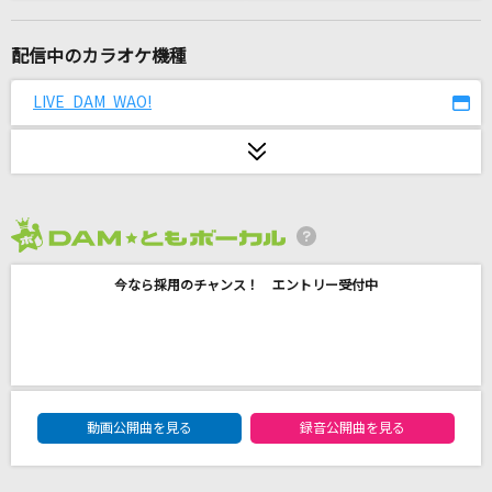
黒毛和牛上塩タン焼680円
大塚 愛
配信中のカラオケ機種
会いたくて
LIVE DAM WAO!
Ado
Climax Jump
AAA DEN-O form
2026年8月度
妄想疾患■ガール
今なら採用のチャンス！ エントリー受付中
大柴広己(もじゃ) feat.GUMI
Big Bang Sweet
Snow Man
DAM★ともボーカルエントリーランキング
[生音]しるし
動画公開曲を見る
録音公開曲を見る
Mr.Children