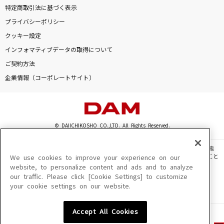
特定商取引法に基づく表示
プライバシーポリシー
クッキー設定
インフォマティブデータの取得について
ご契約方法
企業情報（コーポレートサイト）
© DAIICHIKOSHO CO.,LTD. All Rights Reserved.
このサイトに掲載されている一切の文章・画像・写真・動画・音声等を、手段や形態
を問わず、著作権法の定める範囲を超えて無断で複製、転載、ファイル化などすること
We use cookies to improve your experience on our
を禁じます。
website, to personalize content and ads and to analyze
our traffic. Please click [Cookie Settings] to customize
楽曲及びコンテンツは、機種によりご利用いただけない場合があります。
your cookie settings on our website.
楽曲及びコンテンツの配信日、配信内容が変更になる場合があります。
楽曲によりMYリスト保存ができない場合があります。
Accept All Cookies
JASRAC許諾番号
6602250213Y31015 6602250112Y38026 6602250240Y31015