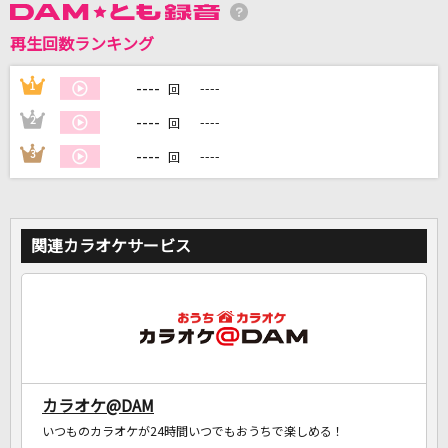
再生回数ランキング
DAMに会員登録・ログインして
カラオケをもっと楽しもう！
----
1
----
回
----
2
----
回
----
3
----
回
自宅でカラオケ歌い放題！
家族や友達と一緒に！練習にも！
関連カラオケサービス
カラオケ@DAM
いつものカラオケが24時間いつでもおうちで楽しめる！