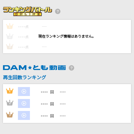
残酷な天使のテーゼ
高橋洋子
----
----
1
[生音]ひまわりの約束
点
秦 基博
----
----
2
点
----
----
3
点
感情革命ロックンロール
七海うらら
[生音]HOT LIMIT
再生回数ランキング
T.M.Revolution
----
1
----
回
もっと見る
----
2
----
回
DAMの新曲・ランキングなど
----
3
----
回
カラオケ最新情報をチェック！