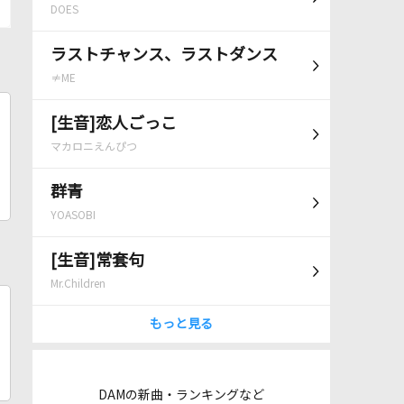
DOES
ラストチャンス、ラストダンス
≠ME
[生音]恋人ごっこ
マカロニえんぴつ
群青
YOASOBI
[生音]常套句
Mr.Children
もっと見る
DAMの新曲・ランキングなど