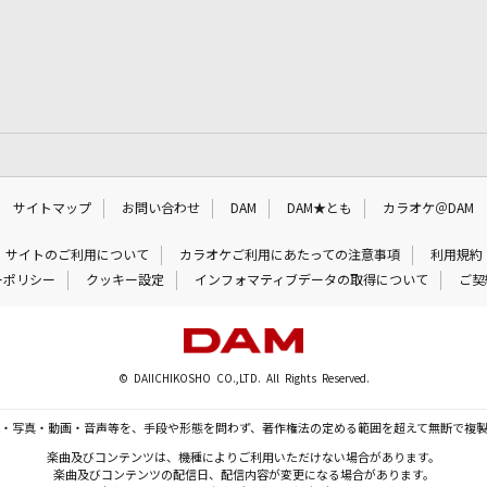
サイトマップ
お問い合わせ
DAM
DAM★とも
カラオケ＠DAM
サイトのご利用について
カラオケご利用にあたっての注意事項
利用規約
ーポリシー
クッキー設定
インフォマティブデータの取得について
ご契
© DAIICHIKOSHO CO.,LTD. All Rights Reserved.
・写真・動画・音声等を、手段や形態を問わず、著作権法の定める範囲を超えて無断で複
楽曲及びコンテンツは、機種によりご利用いただけない場合があります。
楽曲及びコンテンツの配信日、配信内容が変更になる場合があります。