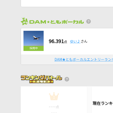
96.391
ゆい♪
さん
点
DAM★ともボーカルエントリーラン
1
----
点
----