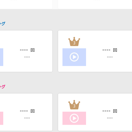
ング
3
----
----
回
回
----
----
ング
3
----
----
回
回
----
----