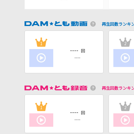
再生回数ランキ
1
2
----
回
----
再生回数ランキ
1
2
----
回
----