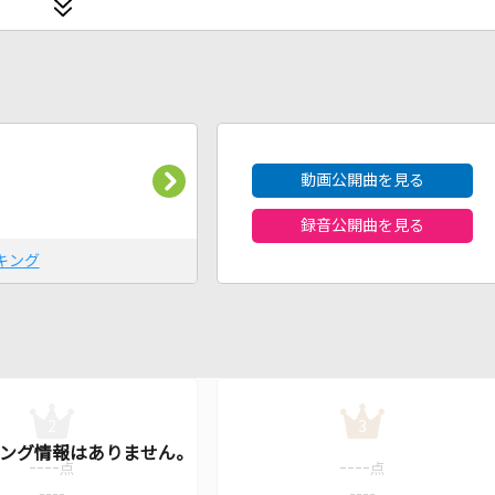
2026年8月度
動画公開曲を見る
録音公開曲を見る
キング
2
3
----
----
点
点
----
----