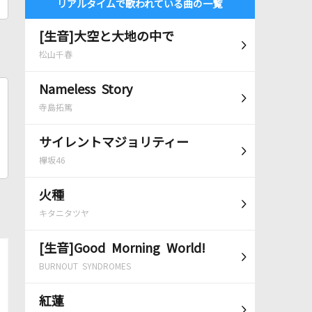
リアルタイムで歌われている曲の一覧
[生音]大空と大地の中で
松山千春
Nameless Story
寺島拓篤
サイレントマジョリティー
欅坂46
火種
キタニタツヤ
[生音]Good Morning World!
BURNOUT SYNDROMES
紅蓮