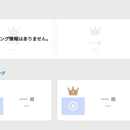
2
3
----
----
点
点
----
----
ング
3
----
----
回
回
----
----