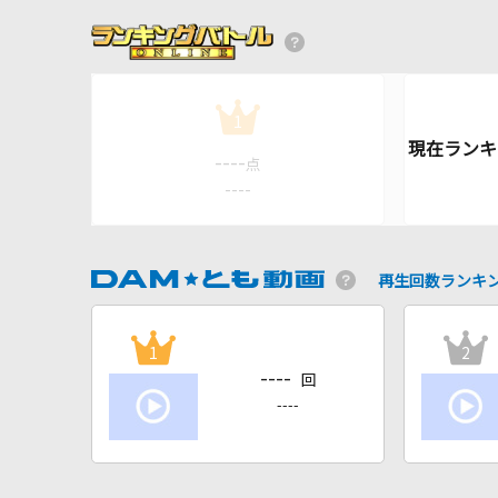
1
----
点
----
再生回数ランキ
1
2
----
回
----