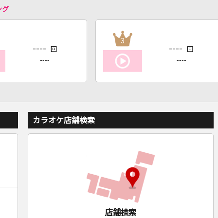
ング
3
----
----
回
回
----
----
カラオケ店舗検索
店舗検索