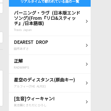
リアルタイムで歌われている曲の一覧
バーニング・ラヴ (日本版エンド
ソング)(From『リロ&スティッ
チ』/日本語版)
Travis Japan
DEAREST DROP
田所あずさ
正解
RADWIMPS
星空のディスタンス(原曲キー)
アルフィー(THE ALFEE)
[生音]ウィーキャン!
氣志團ときただにひろし