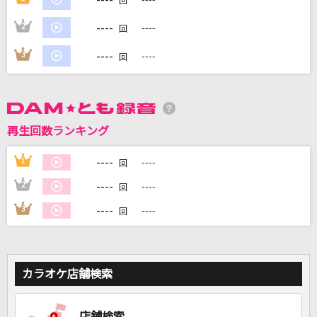
回
----
2
----
回
DAMに会員登録・ログインして
カラオケをもっと楽しもう！
----
3
----
回
再生回数ランキング
自宅でカラオケ歌い放題！
家族や友達と一緒に！練習にも！
----
1
----
回
----
2
----
回
----
3
----
回
カラオケ店舗検索
店舗検索