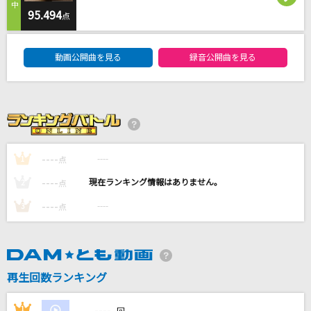
[生音]くちなしの花
95.494
点
渡哲也
DAM★ともボーカルエントリーランキング
動画公開曲を見る
録音公開曲を見る
抱きしめたい
Mr.Children
君じゃなきゃダメみたい
オーイシマサヨシ
----
----
1
点
世界が終るまでは…
----
----
2
点
WANDS
----
----
3
点
もっと見る
DAMの新曲・ランキングなど
カラオケ最新情報をチェック！
再生回数ランキング
----
1
----