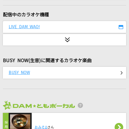
[生音]そういう好き
wacci
配信中のカラオケ機種
Star
LIVE DAM WAO!
星野 源
[生音]いとしのエリー
サザンオールスターズ
BUSY NOW(生音)に関連するカラオケ楽曲
リタ
BUSY NOW
moon drop
you
林 和希
2026年8月度
キミは都市伝説
BUDDiiS
おみそΔ
さん