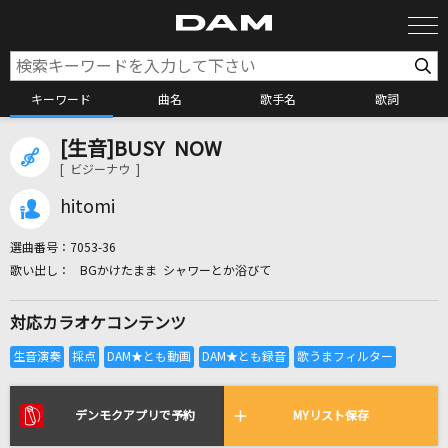
キーワード
曲名
歌手名
歌詞
[生音]BUSY NOW
カラオケ検索
[ ビジーナウ ]
hitomi
カラオケ店舗検索
選曲番号：
7053-36
BGかけたまま シャワーとか浴びて
カラオケリクエスト
対応カラオケコンテンツ
全国りれき
リアルタイムで歌われている曲の一覧
デンモクアプリで予約
MYリスト保存