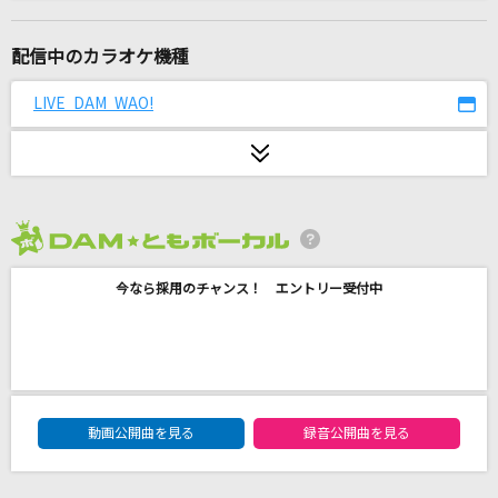
マーシャル・マキシマイザー feat.可不(KAFU)
柊マグネタイト
配信中のカラオケ機種
[生音]若者のすべて
LIVE DAM WAO!
suis from ヨルシカ
白日
King Gnu
2026年8月度
Habit
今なら採用のチャンス！ エントリー受付中
SEKAI NO OWARI(世界の終わり)
ロウワー
ぬゆり
DAM★ともボーカルエントリーランキング
Tear Train
動画公開曲を見る
録音公開曲を見る
SixTONES