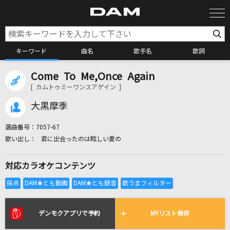
キーワード
曲名
歌手名
歌詞
Come To Me,Once Again
カラオケ検索
[ カムトゥミーワンスアゲイン ]
大黒摩季
カラオケ店舗検索
選曲番号：
7057-67
君に出会ったのは眩しい夏の
カラオケリクエスト
対応カラオケコンテンツ
全国りれき
リアルタイムで歌われている曲の一覧
デンモクアプリで予約
MYリスト保存