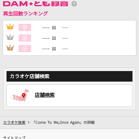
再生回数ランキング
DAMに会員登録・ログインして
カラオケをもっと楽しもう！
----
1
----
回
----
2
----
回
----
3
----
回
自宅でカラオケ歌い放題！
家族や友達と一緒に！練習にも！
カラオケ店舗検索
店舗検索
カラオケ検索
「Come To Me,Once Again」の詳細
サイトマップ