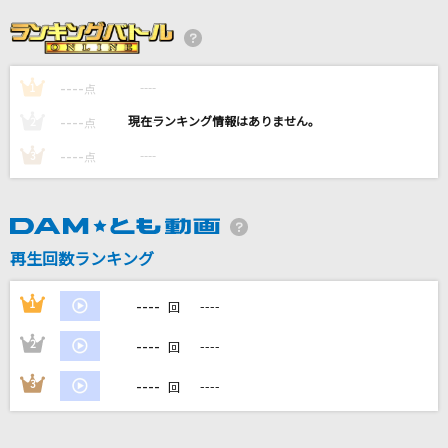
feels like'HEAVEN'
HIIH
----
----
1
あなただけ見つめてる
点
大黒摩季
----
----
2
点
----
----
3
点
[生音]海色
AKINO from bless4
[生音]ドライフラワー
再生回数ランキング
優里
----
1
----
回
もっと見る
----
2
----
回
DAMの新曲・ランキングなど
----
3
----
回
カラオケ最新情報をチェック！