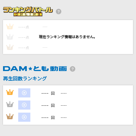
真夏の果実
サザンオールスターズ
----
----
1
点
[生音]思想犯
----
----
2
点
ヨルシカ
----
----
3
点
イエスタデイ
Official髭男dism
再生回数ランキング
[生音]世界に一つだけの花
SMAP
----
1
----
回
もっと見る
----
2
----
回
----
3
----
回
DAMの新曲・ランキングなど
カラオケ最新情報をチェック！