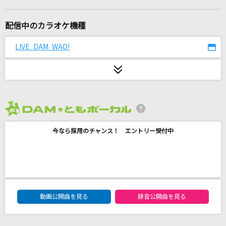
[生音]POISON～言いたい事も言えないこんな世
の中は～
配信中のカラオケ機種
反町隆史
LIVE DAM WAO!
すずめ
絵利菜
Tomorrow's way
YUI
2026年8月度
[生音]あー夏休み
今なら採用のチャンス！ エントリー受付中
TUBE(チューブ)
[生音]アポロ
ポルノグラフィティ
DAM★ともボーカルエントリーランキング
動画公開曲を見る
録音公開曲を見る
[生音]マイガール
嵐(アラシ)