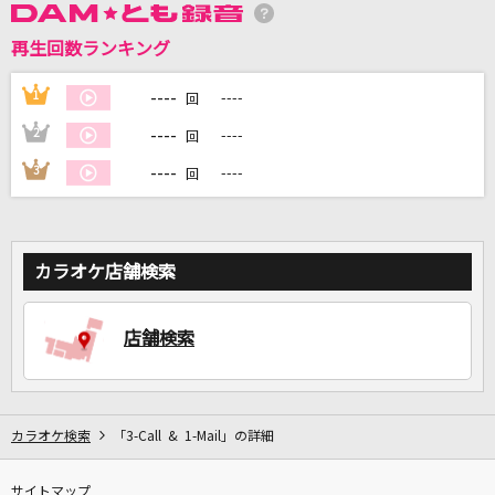
再生回数ランキング
DAMに会員登録・ログインして
----
1
----
回
カラオケをもっと楽しもう！
----
2
----
回
----
3
----
回
自宅でカラオケ歌い放題！
家族や友達と一緒に！練習にも！
カラオケ店舗検索
店舗検索
カラオケ検索
「3-Call & 1-Mail」の詳細
サイトマップ