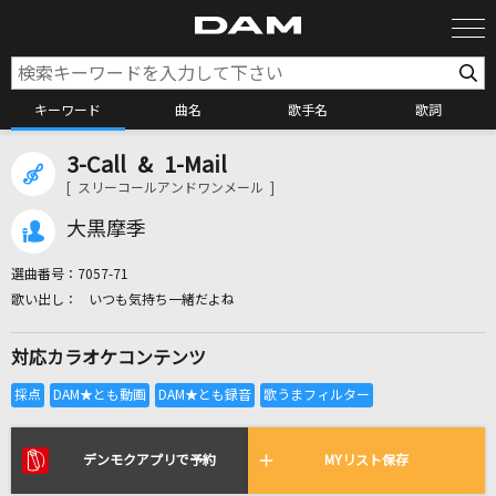
キーワード
曲名
歌手名
歌詞
3-Call & 1-Mail
カラオケ検索
[ スリーコールアンドワンメール ]
大黒摩季
カラオケ店舗検索
選曲番号：
7057-71
いつも気持ち一緒だよね
カラオケリクエスト
対応カラオケコンテンツ
全国りれき
リアルタイムで歌われている曲の一覧
デンモクアプリで予約
MYリスト保存