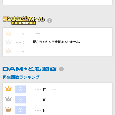
エンジン
奥田民生
愛を伝えたいだとか
あいみょん
----
----
1
点
----
----
2
乾杯
点
長渕剛
----
----
3
点
secret base～君がくれたもの～
ZONE
再生回数ランキング
もっと見る
----
1
----
回
DAMの新曲・ランキングなど
----
2
----
カラオケ最新情報をチェック！
回
----
3
----
回