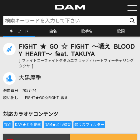
キーワード
曲名
歌手名
歌詞
FIGHT ★ GO ☆ FIGHT ～戦え BLOOD
カラオケ検索
Y HEART～ feat. TAKUYA
[ ファイトゴーファイトタタカエブラッディハートフィーチャリング
タクヤ ]
カラオケ店舗検索
大黒摩季
カラオケリクエスト
選曲番号：
7057-74
FIGHT★GO☆FIGHT 戦え
全国りれき
対応カラオケコンテンツ
リアルタイムで歌われている曲の一覧