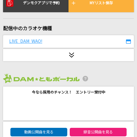
今好きになる。
デンモクアプリで予約
MYリスト保存
HoneyWorks feat.初音ミク
LPS
配信中のカラオケ機種
NEWS
LIVE DAM WAO!
Ahoy!! 我ら宝鐘海賊団☆(ショートバージョン)
宝鐘マリン
歌ひとすじに
西川ひとみ
2026年8月度
今なら採用のチャンス！ エントリー受付中
Nevereverland
ナノ
[生音]ただ君に晴れ
ヨルシカ
DAM★ともボーカルエントリーランキング
動画公開曲を見る
録音公開曲を見る