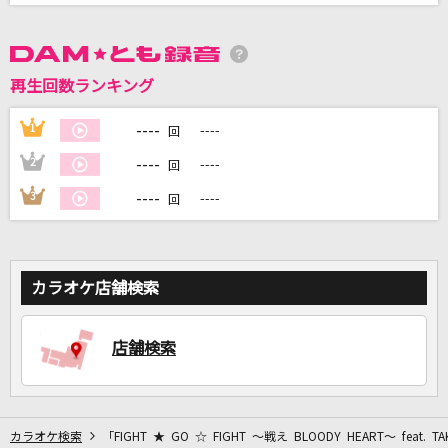
DAMに会員登録・ログインして
カラオケをもっと楽しもう！
再生回数ランキング
----
1
----
回
----
2
----
回
自宅でカラオケ歌い放題！
----
3
----
回
家族や友達と一緒に！練習にも！
カラオケ店舗検索
店舗検索
カラオケ検索
「FIGHT ★ GO ☆ FIGHT ～戦え BLOODY HEART～ feat. 