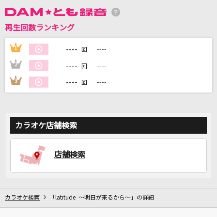
再生回数ランキング
DAMに会員登録・ログインして
カラオケをもっと楽しもう！
----
1
----
回
----
2
----
回
----
3
----
回
自宅でカラオケ歌い放題！
家族や友達と一緒に！練習にも！
カラオケ店舗検索
店舗検索
カラオケ検索
「latitude ～明日が来るから～」の詳細