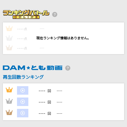
コロンブス
Mrs. GREEN APPLE
[生音]恋のメガラバ
----
----
1
点
マキシマム ザ ホルモン
----
----
2
点
卒業写真
----
----
3
点
松任谷由実(荒井由実)
[生音]サウダージ
ポルノグラフィティ
再生回数ランキング
もっと見る
----
1
----
回
----
2
----
回
DAMの新曲・ランキングなど
カラオケ最新情報をチェック！
----
3
----
回