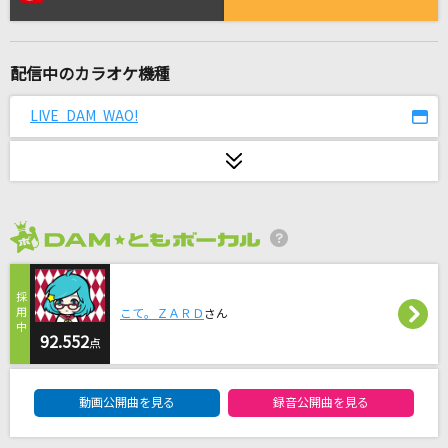
[生音]メロディー
玉置浩二
配信中のカラオケ機種
ハイカラ
Chevon
LIVE DAM WAO!
群青
YOASOBI
メロスのように-LONELY WAY-
2026年8月度
AIR MAIL from NAGASAKI
Glorious
こて。ＺＡＲＤ
さん
BE:FIRST
92.552
点
DAM★ともボーカルエントリーランキング
会いたくて 会いたくて
動画公開曲を見る
録音公開曲を見る
西野カナ