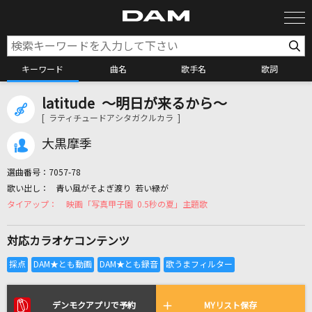
キーワード
曲名
歌手名
歌詞
latitude ～明日が来るから～
カラオケ検索
[ ラティチュードアシタガクルカラ ]
大黒摩季
カラオケ店舗検索
選曲番号：
7057-78
青い風がそよぎ渡り 若い緑が
カラオケリクエスト
映画「写真甲子園 0.5秒の夏」主題歌
対応カラオケコンテンツ
全国りれき
リアルタイムで歌われている曲の一覧
デンモクアプリで予約
MYリスト保存