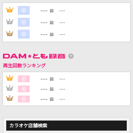
リテラチュア
----
1
----
回
上田麗奈
----
2
----
回
[生音]酔いあかり
----
3
----
回
キム・ヨンジャ
[生音]ドライフラワー
優里
再生回数ランキング
BRAVE GROOVE
----
1
----
回
iLiFE!
----
2
----
回
もっと見る
----
3
----
回
DAMの新曲・ランキングなど
カラオケ最新情報をチェック！
カラオケ店舗検索