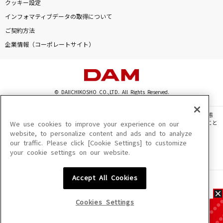
クッキー設定
インフォマティブデータの取得について
ご契約方法
企業情報（コーポレートサイト）
© DAIICHIKOSHO CO.,LTD. All Rights Reserved.
このサイトに掲載されている一切の文章・画像・写真・動画・音声等を、手段や形態
を問わず、著作権法の定める範囲を超えて無断で複製、転載、ファイル化などすること
We use cookies to improve your experience on our
を禁じます。
website, to personalize content and ads and to analyze
our traffic. Please click [Cookie Settings] to customize
楽曲及びコンテンツは、機種によりご利用いただけない場合があります。
your cookie settings on our website.
楽曲及びコンテンツの配信日、配信内容が変更になる場合があります。
楽曲によりMYリスト保存ができない場合があります。
Accept All Cookies
JASRAC許諾番号
6602250213Y31015 6602250112Y38026 6602250240Y31015
6602250241Y45122
Cookies Settings
NexTone許諾番号
ID000002945 ID000002947 ID000002937 ID000002938