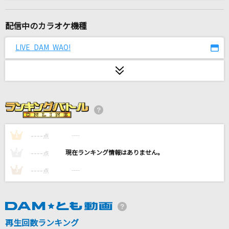
ハレンチ
ちゃんみな
配信中のカラオケ機種
HOWEVER
LIVE DAM WAO!
GLAY
水平線
back number
あの子コンプレックス
＝LOVE
----
----
1
点
----
----
2
点
歳月の轍
----
----
3
点
乃木坂46
[生音]未来予想図Ⅱ
DREAMS COME TRUE
再生回数ランキング