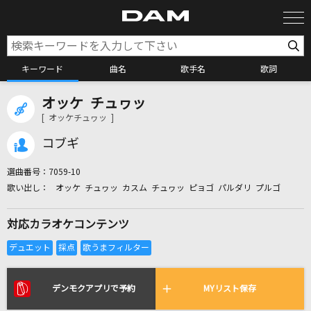
キーワード
曲名
歌手名
歌詞
オッケ チュヮッ
カラオケ検索
[ オッケチュヮッ ]
コブギ
カラオケ店舗検索
選曲番号：
7059-10
オッケ チュヮッ カスム チュヮッ ピョゴ パルダリ プルゴ
カラオケリクエスト
対応カラオケコンテンツ
全国りれき
リアルタイムで歌われている曲の一覧
デンモクアプリで予約
MYリスト保存