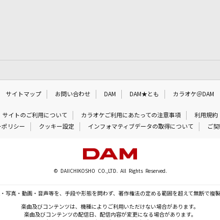
サイトマップ
お問い合わせ
DAM
DAM★とも
カラオケ＠DAM
サイトのご利用について
カラオケご利用にあたっての注意事項
利用規約
ーポリシー
クッキー設定
インフォマティブデータの取得について
ご契
© DAIICHIKOSHO CO.,LTD. All Rights Reserved.
・写真・動画・音声等を、手段や形態を問わず、著作権法の定める範囲を超えて無断で複
楽曲及びコンテンツは、機種によりご利用いただけない場合があります。
楽曲及びコンテンツの配信日、配信内容が変更になる場合があります。