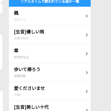
リアルタイムで歌われている曲の一覧
楓
スピッツ
[生音]優しい雨
小泉今日子
章
緑黄色社会
歩いて帰ろう
斉藤和義
愛くださいませ
≠ME
[生音]美しい十代