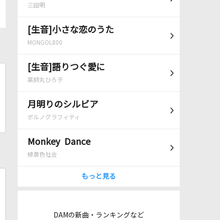
三田明
[生音]小さな恋のうた
MONGOL800
[生音]語りつぐ愛に
薬師丸ひろ子
月明りのシルビア
ポルノグラフィティ
Monkey Dance
緑黄色社会
もっと見る
DAMの新曲・ランキングなど