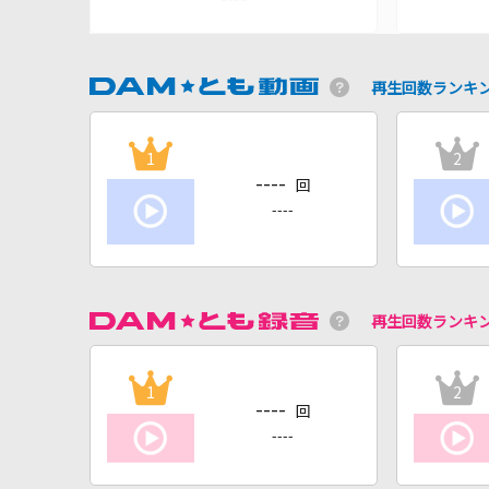
再生回数ランキ
1
2
----
回
----
再生回数ランキ
1
2
----
回
----