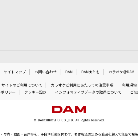
サイトマップ
お問い合わせ
DAM
DAM★とも
カラオケ＠DAM
サイトのご利用について
カラオケご利用にあたっての注意事項
利用規約
ーポリシー
クッキー設定
インフォマティブデータの取得について
ご契
© DAIICHIKOSHO CO.,LTD. All Rights Reserved.
・写真・動画・音声等を、手段や形態を問わず、著作権法の定める範囲を超えて無断で複