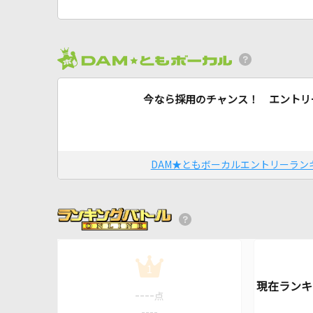
今なら採用のチャンス！ エントリ
DAM★ともボーカルエントリーラン
1
----
点
----