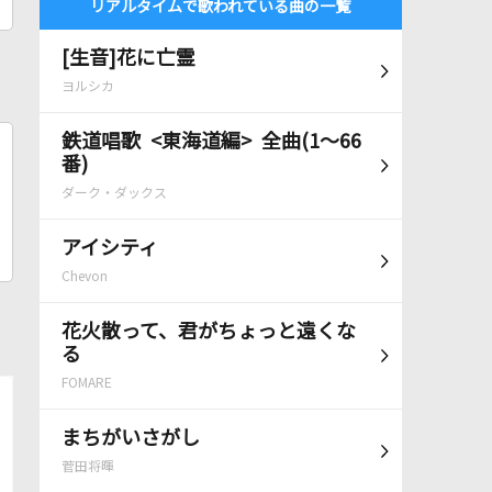
リアルタイムで歌われている曲の一覧
[生音]花に亡霊
ヨルシカ
鉄道唱歌 <東海道編> 全曲(1～66
番)
ダーク・ダックス
アイシティ
Chevon
花火散って、君がちょっと遠くな
る
FOMARE
まちがいさがし
菅田将暉