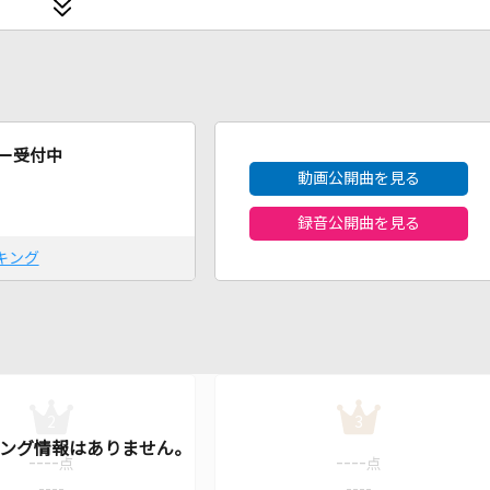
2026年8月度
ー受付中
動画公開曲を見る
録音公開曲を見る
キング
2
3
----
----
点
点
----
----