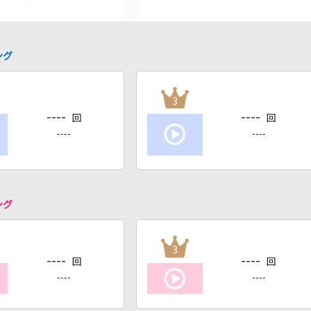
ング
3
----
----
回
回
----
----
ング
3
----
----
回
回
----
----