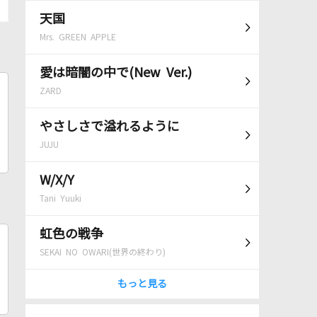
天国
Mrs. GREEN APPLE
愛は暗闇の中で(New Ver.)
ZARD
やさしさで溢れるように
JUJU
W/X/Y
Tani Yuuki
虹色の戦争
SEKAI NO OWARI(世界の終わり)
もっと見る