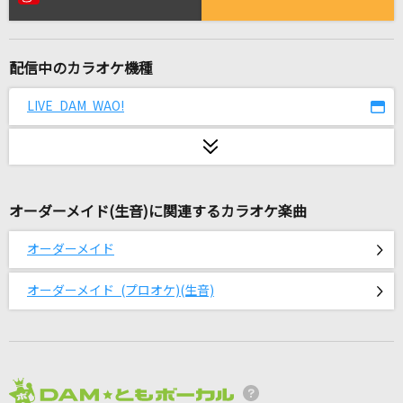
[生音]青と夏
Mrs. GREEN APPLE
配信中のカラオケ機種
恋人ごっこ
マカロニえんぴつ
LIVE DAM WAO!
タッチ
岩崎良美
オーダーメイド(生音)に関連するカラオケ楽曲
[生音]チェリー
スピッツ
オーダーメイド
ブリキノダンス
オーダーメイド (プロオケ)(生音)
Ado
Luv Bias
Kis-My-Ft2
2026年8月度