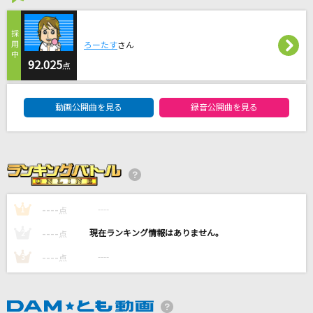
点描の唄(feat.井上苑子)
Mrs. GREEN APPLE
ろーたす
さん
Trigger
92.025
点
七海うらら
DAM★ともボーカルエントリーランキング
動画公開曲を見る
録音公開曲を見る
[生音]ドライフラワー
優里
可愛くてごめん
HoneyWorks feat. かぴ
----
----
1
点
もっと見る
----
----
2
点
----
----
3
点
DAMの新曲・ランキングなど
カラオケ最新情報をチェック！