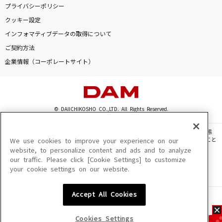
プライバシーポリシー
クッキー設定
インフォマティブデータの取得について
ご契約方法
企業情報（コーポレートサイト）
© DAIICHIKOSHO CO.,LTD. All Rights Reserved.
このサイトに掲載されている一切の文章・画像・写真・動画・音声等を、手段や形態
を問わず、著作権法の定める範囲を超えて無断で複製、転載、ファイル化などすること
We use cookies to improve your experience on our
を禁じます。
website, to personalize content and ads and to analyze
our traffic. Please click [Cookie Settings] to customize
楽曲及びコンテンツは、機種によりご利用いただけない場合があります。
your cookie settings on our website.
楽曲及びコンテンツの配信日、配信内容が変更になる場合があります。
楽曲によりMYリスト保存ができない場合があります。
Accept All Cookies
JASRAC許諾番号
6602250213Y31015 6602250112Y38026 6602250240Y31015
6602250241Y45122
Cookies Settings