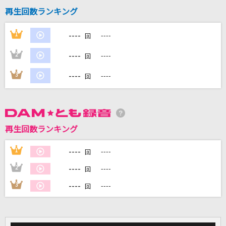
再生回数ランキング
DAMに会員登録・ログインして
----
1
----
回
カラオケをもっと楽しもう！
----
2
----
回
----
3
----
回
自宅でカラオケ歌い放題！
家族や友達と一緒に！練習にも！
再生回数ランキング
----
1
----
回
----
2
----
回
----
3
----
回