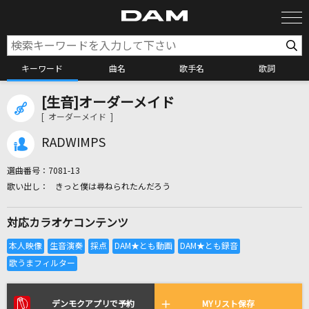
キーワード
曲名
歌手名
歌詞
[生音]オーダーメイド
カラオケ検索
[ オーダーメイド ]
RADWIMPS
カラオケ店舗検索
選曲番号：
7081-13
きっと僕は尋ねられたんだろう
カラオケリクエスト
対応カラオケコンテンツ
全国りれき
リアルタイムで歌われている曲の一覧
デンモクアプリで予約
MYリスト保存