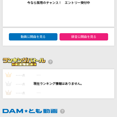
今なら採用のチャンス！ エントリー受付中
[生音]ないものねだり
KANA-BOON
Butterfly Core
DAM★ともボーカルエントリーランキング
VALSHE
動画公開曲を見る
録音公開曲を見る
I'm a mess
MY FIRST STORY
Never Grow Up
----
----
1
点
ちゃんみな
----
----
2
点
もっと見る
----
----
3
点
DAMの新曲・ランキングなど
カラオケ最新情報をチェック！