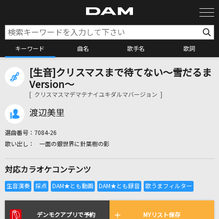
キーワード
曲名
歌手名
歌詞
[生音]クリスマスまで待てない～雪だるま
カラオケ検索
Version～
[ クリスマスマデマテナイユキダルマバージョン ]
カラオケ店舗検索
渡辺美里
選曲番号：
7084-26
カラオケリクエスト
一面の銀世界に針葉樹の影
対応カラオケコンテンツ
全国りれき
リアルタイムで歌われている曲の一覧
デンモクアプリで予約
MYリスト保存