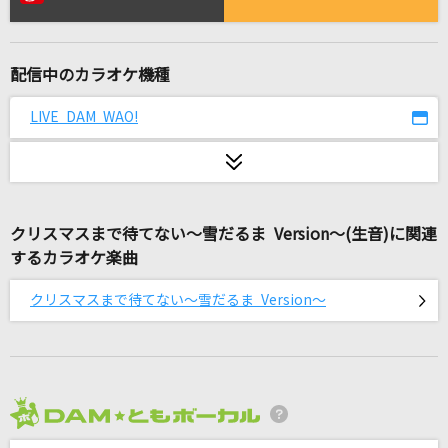
[オリカラ]世界が終るまでは… 1994/6/22渋谷
公会堂
WANDS
配信中のカラオケ機種
[生音]俺らしく
LIVE DAM WAO!
北島三郎
青い鳥
原田波人
クリスマスまで待てない～雪だるま Version～(生音)に関連
[生音]君の知らない物語
するカラオケ楽曲
supercell
クリスマスまで待てない～雪だるま Version～
[プロオケ]いとしき日々よ
平井堅
深愛
2026年8月度
水樹奈々