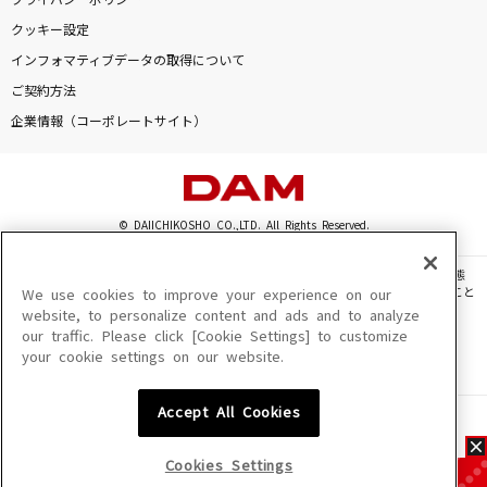
プライバシーポリシー
クッキー設定
インフォマティブデータの取得について
ご契約方法
企業情報（コーポレートサイト）
© DAIICHIKOSHO CO.,LTD. All Rights Reserved.
このサイトに掲載されている一切の文章・画像・写真・動画・音声等を、手段や形態
を問わず、著作権法の定める範囲を超えて無断で複製、転載、ファイル化などすること
We use cookies to improve your experience on our
を禁じます。
website, to personalize content and ads and to analyze
our traffic. Please click [Cookie Settings] to customize
楽曲及びコンテンツは、機種によりご利用いただけない場合があります。
your cookie settings on our website.
楽曲及びコンテンツの配信日、配信内容が変更になる場合があります。
楽曲によりMYリスト保存ができない場合があります。
Accept All Cookies
JASRAC許諾番号
6602250213Y31015 6602250112Y38026 6602250240Y31015
6602250241Y45122
Cookies Settings