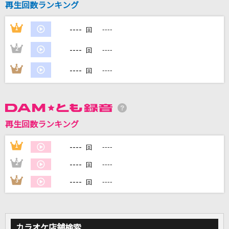
再生回数ランキング
----
1
----
回
DAMに会員登録・ログインして
----
カラオケをもっと楽しもう！
2
----
回
----
3
----
回
自宅でカラオケ歌い放題！
家族や友達と一緒に！練習にも！
再生回数ランキング
----
1
----
回
----
2
----
回
----
3
----
回
カラオケ店舗検索