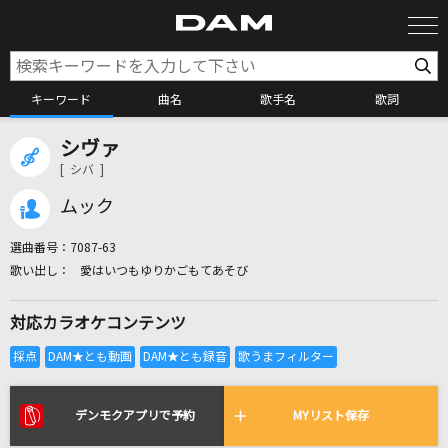
キーワード
曲名
歌手名
歌詞
シヴァ
カラオケ検索
[ シバ ]
ムック
カラオケ店舗検索
選曲番号：
7087-63
愛はいつもゆりかごもてあそび
カラオケリクエスト
対応カラオケコンテンツ
全国りれき
リアルタイムで歌われている曲の一覧
デンモクアプリで予約
MYリスト保存