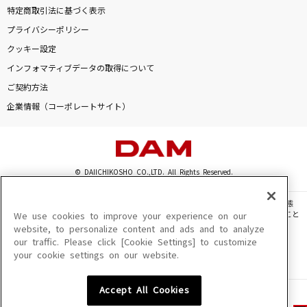
特定商取引法に基づく表示
プライバシーポリシー
クッキー設定
インフォマティブデータの取得について
ご契約方法
企業情報（コーポレートサイト）
© DAIICHIKOSHO CO.,LTD. All Rights Reserved.
このサイトに掲載されている一切の文章・画像・写真・動画・音声等を、手段や形態
を問わず、著作権法の定める範囲を超えて無断で複製、転載、ファイル化などすること
We use cookies to improve your experience on our
を禁じます。
website, to personalize content and ads and to analyze
our traffic. Please click [Cookie Settings] to customize
楽曲及びコンテンツは、機種によりご利用いただけない場合があります。
your cookie settings on our website.
楽曲及びコンテンツの配信日、配信内容が変更になる場合があります。
楽曲によりMYリスト保存ができない場合があります。
Accept All Cookies
JASRAC許諾番号
6602250213Y31015 6602250112Y38026 6602250240Y31015