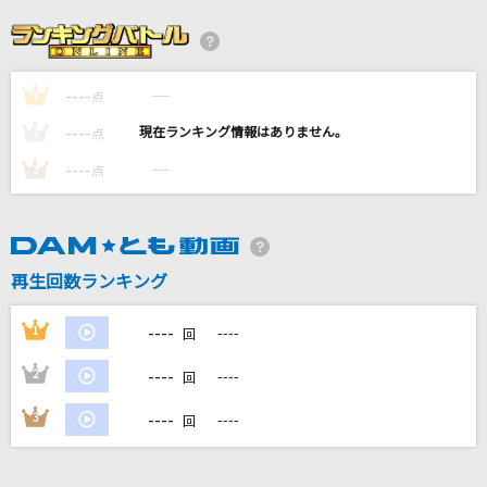
阿修羅ちゃん
Ado
----
----
1
守るべきもの
点
Sowelu
----
----
2
点
----
----
3
点
晩餐歌
tuki.
ミーモ・ダンシング(パチスロ押忍!サラリーマン
再生回数ランキング
番長)
Daito Music
----
1
----
回
もっと見る
----
2
----
回
----
3
----
回
DAMの新曲・ランキングなど
カラオケ最新情報をチェック！