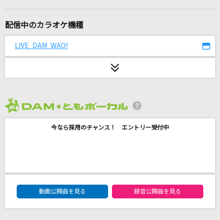
ゆけむり魂温泉
魂音泉
配信中のカラオケ機種
会心の一撃
LIVE DAM WAO!
RADWIMPS
劇薬中毒
＝LOVE
2026年8月度
阿修羅ちゃん
今なら採用のチャンス！ エントリー受付中
Ado
[生音]ひまわりの約束
秦 基博
DAM★ともボーカルエントリーランキング
花梨
動画公開曲を見る
録音公開曲を見る
柏原芳恵