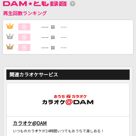
再生回数ランキング
DAMに会員登録・ログインして
カラオケをもっと楽しもう！
----
1
----
回
----
2
----
回
----
3
----
回
自宅でカラオケ歌い放題！
家族や友達と一緒に！練習にも！
関連カラオケサービス
カラオケ@DAM
いつものカラオケが24時間いつでもおうちで楽しめる！