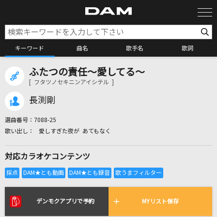
キーワード
曲名
歌手名
歌詞
ふたつの責任～愛してる～
カラオケ検索
[ フタツノセキニンアイシテル ]
長渕剛
カラオケ店舗検索
選曲番号：
7088-25
愛しすぎた夜が あてもなく
カラオケリクエスト
対応カラオケコンテンツ
全国りれき
リアルタイムで歌われている曲の一覧
デンモクアプリで予約
MYリスト保存