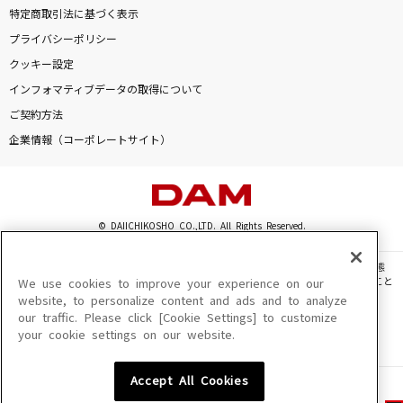
特定商取引法に基づく表示
プライバシーポリシー
クッキー設定
インフォマティブデータの取得について
ご契約方法
企業情報（コーポレートサイト）
© DAIICHIKOSHO CO.,LTD. All Rights Reserved.
このサイトに掲載されている一切の文章・画像・写真・動画・音声等を、手段や形態
を問わず、著作権法の定める範囲を超えて無断で複製、転載、ファイル化などすること
We use cookies to improve your experience on our
を禁じます。
website, to personalize content and ads and to analyze
our traffic. Please click [Cookie Settings] to customize
楽曲及びコンテンツは、機種によりご利用いただけない場合があります。
your cookie settings on our website.
楽曲及びコンテンツの配信日、配信内容が変更になる場合があります。
楽曲によりMYリスト保存ができない場合があります。
Accept All Cookies
JASRAC許諾番号
6602250213Y31015 6602250112Y38026 6602250240Y31015