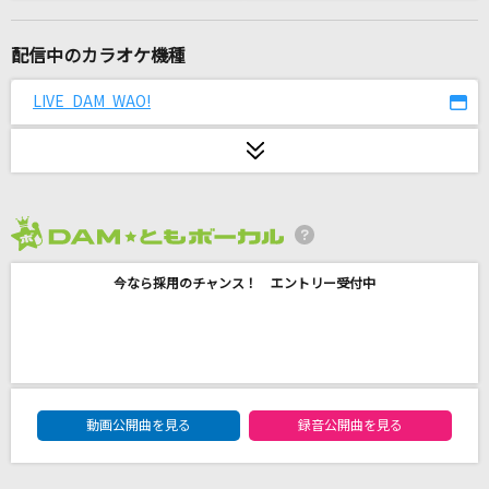
唱
Ado
配信中のカラオケ機種
花束のかわりにメロディーを
LIVE DAM WAO!
清水翔太
Pale Blue(ビデオクリップバージョン)
米津玄師
2026年8月度
[生音]地上の星
今なら採用のチャンス！ エントリー受付中
中島みゆき
MOON JELLYFISH
Flower
DAM★ともボーカルエントリーランキング
[生音]水平線
動画公開曲を見る
録音公開曲を見る
back number