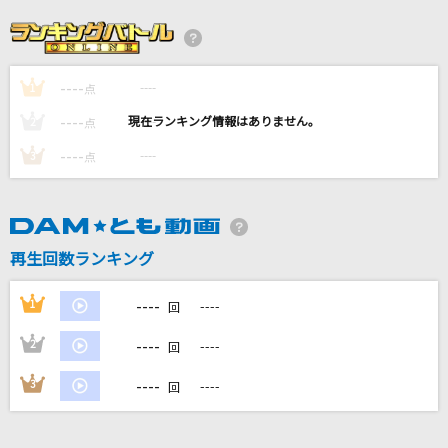
命に嫌われている
カンザキイオリ
----
----
1
[生音]春の歌
点
スピッツ
----
----
2
点
----
----
3
点
このままで
西野カナ
W/X/Y
再生回数ランキング
Tani Yuuki
----
1
----
回
もっと見る
----
2
----
回
DAMの新曲・ランキングなど
----
3
----
回
カラオケ最新情報をチェック！