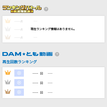
プシ
r-906 feat.初音ミク
----
----
1
点
エンコー少女
----
----
2
点
梨本うい feat.初音ミク
----
----
3
点
ラ・セゾン
アン・ルイス
再生回数ランキング
MARIA
黒夢
----
1
----
回
もっと見る
----
2
----
回
----
3
----
回
DAMの新曲・ランキングなど
カラオケ最新情報をチェック！