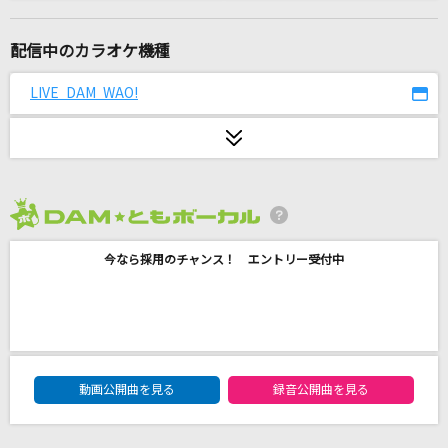
[生音]チェックのワンピース(back number do
me tour 2018 “stay with you“)
配信中のカラオケ機種
back number
LIVE DAM WAO!
ポーズ
岡崎体育
[生音]プラネタリウム
BUMP OF CHICKEN
2026年8月度
愛をとりもどせ!!
今なら採用のチャンス！ エントリー受付中
クリスタルキング
NEVER LET YOU GO
B'z
DAM★ともボーカルエントリーランキング
動画公開曲を見る
録音公開曲を見る
[生音]AM11:00
HY