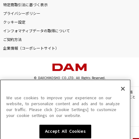
特定商取引法に基づく表示
プライバシーポリシー
クッキー設定
インフォマティブデータの取得について
ご契約方法
企業情報（コーポレートサイト）
© DAIICHIKOSHO CO.,LTD. All Rights Reserved.
このサイトに掲載されている一切の文章・画像・写真・動画・音声等を、手段や形態
を問わず、著作権法の定める範囲を超えて無断で複製、転載、ファイル化などすること
We use cookies to improve your experience on our
を禁じます。
website, to personalize content and ads and to analyze
our traffic. Please click [Cookie Settings] to customize
楽曲及びコンテンツは、機種によりご利用いただけない場合があります。
your cookie settings on our website.
楽曲及びコンテンツの配信日、配信内容が変更になる場合があります。
楽曲によりMYリスト保存ができない場合があります。
Accept All Cookies
JASRAC許諾番号
6602250213Y31015 6602250112Y38026 6602250240Y31015