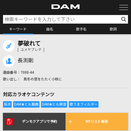
キーワード
曲名
歌手名
歌詞
夢破れて
カラオケ検索
[ ユメヤブレテ ]
長渕剛
カラオケ店舗検索
選曲番号：
7088-44
真冬の窓をたたく小枝に
カラオケリクエスト
対応カラオケコンテンツ
全国りれき
リアルタイムで歌われている曲の一覧
デンモクアプリで予約
MYリスト保存