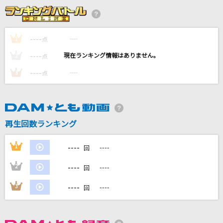
ケセラセラ
Mrs. GREEN APPLE
----
----
1
点
God knows...
----
----
2
点
涼宮ハルヒ(CV.平野綾)
----
----
3
点
[生音]さよならエレジー
菅田将暉
一寸の赤
再生回数ランキング
yama
----
1
----
回
もっと見る
----
2
----
回
DAMの新曲・ランキングなど
----
3
----
回
カラオケ最新情報をチェック！