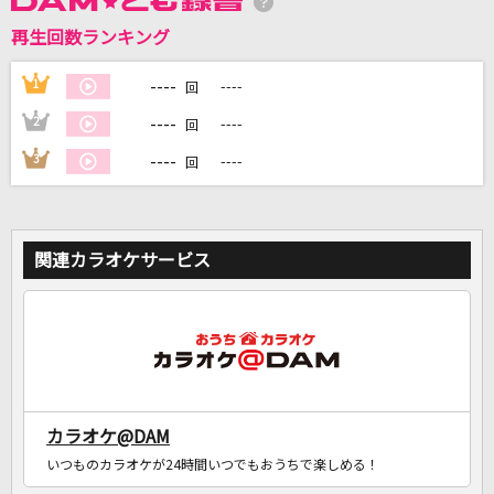
再生回数ランキング
DAMに会員登録・ログインして
カラオケをもっと楽しもう！
----
1
----
回
----
2
----
回
----
3
----
回
自宅でカラオケ歌い放題！
家族や友達と一緒に！練習にも！
関連カラオケサービス
カラオケ@DAM
いつものカラオケが24時間いつでもおうちで楽しめる！