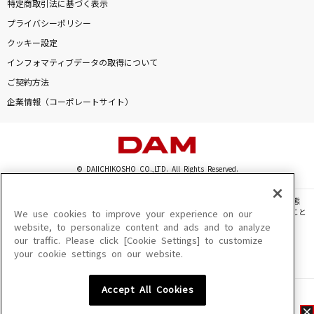
特定商取引法に基づく表示
プライバシーポリシー
クッキー設定
インフォマティブデータの取得について
ご契約方法
企業情報（コーポレートサイト）
© DAIICHIKOSHO CO.,LTD. All Rights Reserved.
このサイトに掲載されている一切の文章・画像・写真・動画・音声等を、手段や形態
を問わず、著作権法の定める範囲を超えて無断で複製、転載、ファイル化などすること
We use cookies to improve your experience on our
を禁じます。
website, to personalize content and ads and to analyze
our traffic. Please click [Cookie Settings] to customize
楽曲及びコンテンツは、機種によりご利用いただけない場合があります。
your cookie settings on our website.
楽曲及びコンテンツの配信日、配信内容が変更になる場合があります。
楽曲によりMYリスト保存ができない場合があります。
Accept All Cookies
JASRAC許諾番号
6602250213Y31015 6602250112Y38026 6602250240Y31015
6602250241Y45122