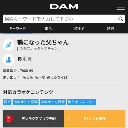
キーワード
曲名
歌手名
歌詞
鶴になった父ちゃん
カラオケ検索
[ ツルニナッタトウチャン ]
長渕剛
カラオケ店舗検索
選曲番号：
7088-69
もしも も一度 逢えるならば
カラオケリクエスト
対応カラオケコンテンツ
全国りれき
リアルタイムで歌われている曲の一覧
デンモクアプリで予約
MYリスト保存