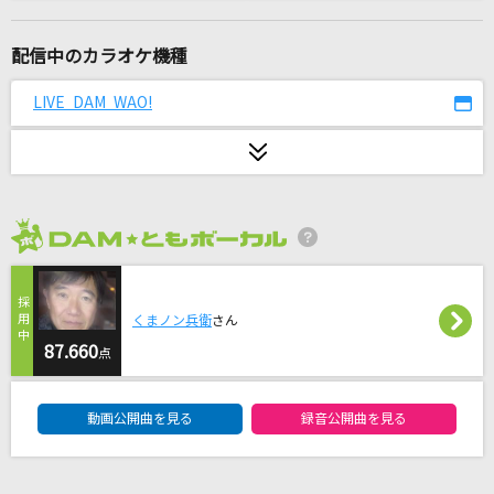
ねねちのギラギラファンミーティング
桃鈴ねね
配信中のカラオケ機種
[生音]紫煙
LIVE DAM WAO!
神野美伽
Only Human(ビデオクリップバージョン)
K
2026年8月度
やさしいキスをして
徳永英明
くまノン兵衛
さん
Clattanoia
87.660
点
OxT
DAM★ともボーカルエントリーランキング
動画公開曲を見る
録音公開曲を見る
迷星叫
MyGO!!!!!