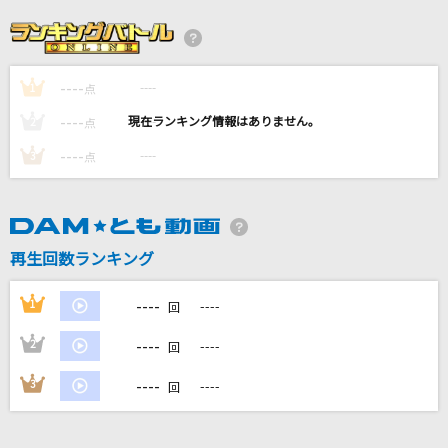
ブルージーンズメモリー
近藤真彦
----
----
1
Lotus
点
嵐(アラシ)
----
----
2
点
----
----
3
点
ガンバッテンダー
iLiFE!
[生音]I LOVE YOU
再生回数ランキング
尾崎豊
----
1
----
回
もっと見る
----
2
----
回
DAMの新曲・ランキングなど
----
3
----
回
カラオケ最新情報をチェック！