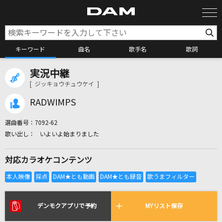
キーワード
曲名
歌手名
歌詞
実況中継
カラオケ検索
[ ジッキョウチュウケイ ]
RADWIMPS
カラオケ店舗検索
選曲番号：
7092-62
いよいよ始まりました
カラオケリクエスト
対応カラオケコンテンツ
全国りれき
リアルタイムで歌われている曲の一覧
デンモクアプリで予約
MYリスト保存