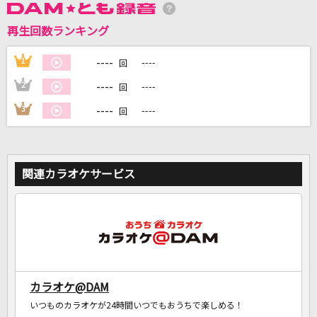
再生回数ランキング
DAMに会員登録・ログインして
カラオケをもっと楽しもう！
----
1
----
回
----
2
----
回
----
3
----
回
自宅でカラオケ歌い放題！
家族や友達と一緒に！練習にも！
関連カラオケサービス
カラオケ@DAM
いつものカラオケが24時間いつでもおうちで楽しめる！