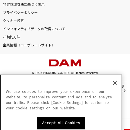
特定商取引法に基づく表示
プライバシーポリシー
クッキー設定
インフォマティブデータの取得について
ご契約方法
企業情報（コーポレートサイト）
© DAIICHIKOSHO CO.,LTD. All Rights Reserved.
このサイトに掲載されている一切の文章・画像・写真・動画・音声等を、手段や形態
を問わず、著作権法の定める範囲を超えて無断で複製、転載、ファイル化などすること
We use cookies to improve your experience on our
を禁じます。
website, to personalize content and ads and to analyze
our traffic. Please click [Cookie Settings] to customize
楽曲及びコンテンツは、機種によりご利用いただけない場合があります。
your cookie settings on our website.
楽曲及びコンテンツの配信日、配信内容が変更になる場合があります。
楽曲によりMYリスト保存ができない場合があります。
Accept All Cookies
JASRAC許諾番号
6602250213Y31015 6602250112Y38026 6602250240Y31015