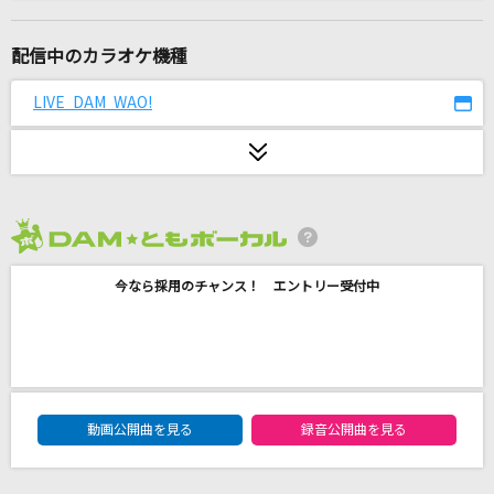
アンチファン
高嶺のなでしこ
配信中のカラオケ機種
[生音]もう恋なんてしない
LIVE DAM WAO!
槇原敬之(Makihara)
[生音]太陽がくれた季節
青い三角定規
2026年8月度
dearest.
今なら採用のチャンス！ エントリー受付中
松浦亜弥
モエチャッカファイア
弌誠
DAM★ともボーカルエントリーランキング
今夜月の見える丘に
動画公開曲を見る
録音公開曲を見る
B'z