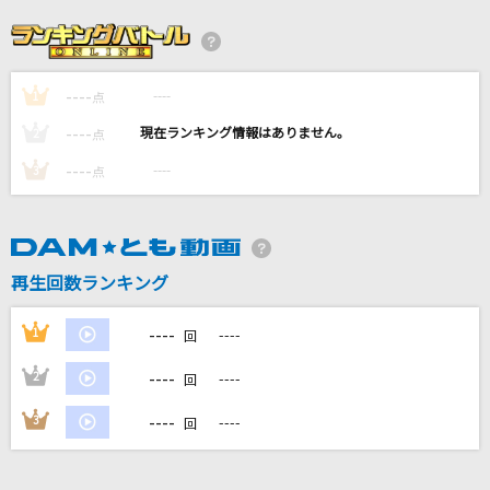
月光
鬼束ちひろ
----
----
1
怪獣の花唄
点
Vaundy
----
----
2
点
----
----
3
点
オドロウゼ！
Snow Man
ワルキューレは裏切らない
再生回数ランキング
ワルキューレ
----
1
----
回
もっと見る
----
2
----
回
DAMの新曲・ランキングなど
----
3
----
回
カラオケ最新情報をチェック！