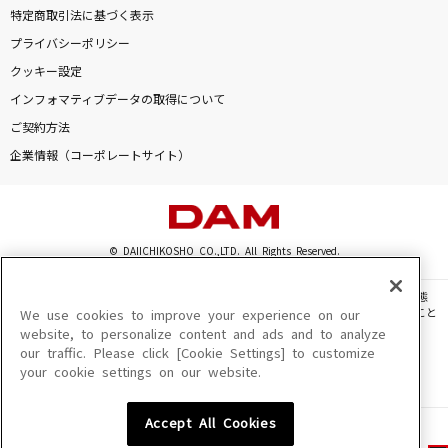
特定商取引法に基づく表示
プライバシーポリシー
クッキー設定
インフォマティブデータの取得について
ご契約方法
企業情報（コーポレートサイト）
© DAIICHIKOSHO CO.,LTD. All Rights Reserved.
このサイトに掲載されている一切の文章・画像・写真・動画・音声等を、手段や形態
を問わず、著作権法の定める範囲を超えて無断で複製、転載、ファイル化などすること
We use cookies to improve your experience on our
を禁じます。
website, to personalize content and ads and to analyze
our traffic. Please click [Cookie Settings] to customize
楽曲及びコンテンツは、機種によりご利用いただけない場合があります。
your cookie settings on our website.
楽曲及びコンテンツの配信日、配信内容が変更になる場合があります。
楽曲によりMYリスト保存ができない場合があります。
Accept All Cookies
JASRAC許諾番号
6602250213Y31015 6602250112Y38026 6602250240Y31015