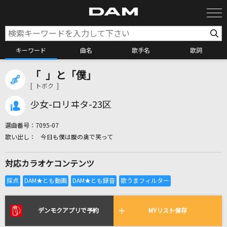
キーワード
曲名
歌手名
歌詞
「 」と「僕」
カラオケ検索
[ トボク ]
少女-ロリヰタ-23区
カラオケ店舗検索
選曲番号：
7095-07
今日も僕は腹の奥で笑って
カラオケリクエスト
対応カラオケコンテンツ
全国りれき
リアルタイムで歌われている曲の一覧
デンモクアプリで予約
MYリスト保存