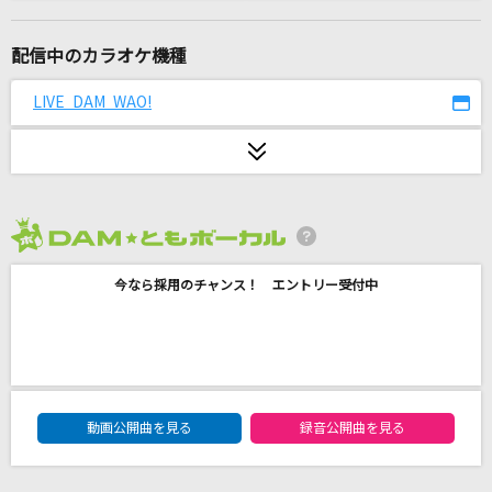
エゴロック(long ver.)
すりぃ feat.鏡音レン
配信中のカラオケ機種
田園
LIVE DAM WAO!
玉置浩二
[生音]恋人ごっこ
マカロニえんぴつ
2026年8月度
[生音]大空と大地の中で
今なら採用のチャンス！ エントリー受付中
松山千春
それがあなたの幸せとしても
Heavenz feat.巡音ルカ
DAM★ともボーカルエントリーランキング
[生音]君の知らない物語
動画公開曲を見る
録音公開曲を見る
supercell