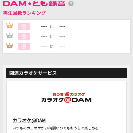
再生回数ランキング
DAMに会員登録・ログインして
カラオケをもっと楽しもう！
----
1
----
回
----
2
----
回
----
3
----
回
自宅でカラオケ歌い放題！
家族や友達と一緒に！練習にも！
関連カラオケサービス
カラオケ@DAM
いつものカラオケが24時間いつでもおうちで楽しめる！