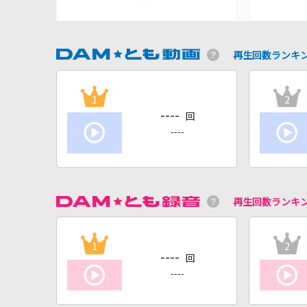
再生回数ランキ
1
2
----
回
----
再生回数ランキ
1
2
----
回
----