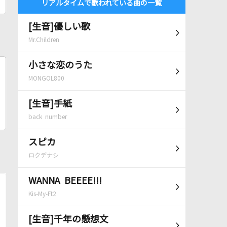
リアルタイムで歌われている曲の一覧
[生音]優しい歌
Mr.Children
小さな恋のうた
MONGOL800
[生音]手紙
back number
スピカ
ロクデナシ
WANNA BEEEE!!!
Kis-My-Ft2
[生音]千年の懸想文