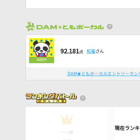
92.181
柘榴
さん
点
DAM★ともボーカルエントリーラン
1
----
点
----