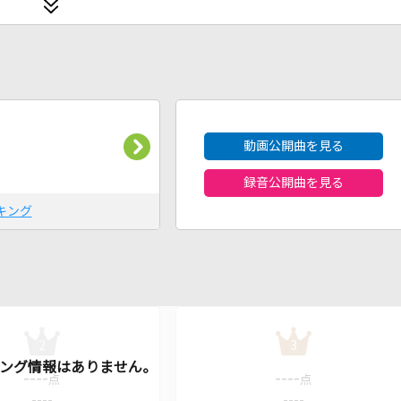
2026年8月度
動画公開曲を見る
録音公開曲を見る
キング
2
3
----
----
点
点
----
----