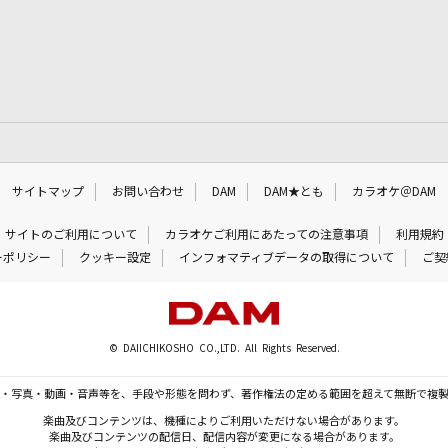
サイトマップ
お問い合わせ
DAM
DAM★とも
カラオケ＠DAM
サイトのご利用について
カラオケご利用にあたっての注意事項
利用規約
ーポリシー
クッキー設定
インフォマティブデータの取得について
ご契
© DAIICHIKOSHO CO.,LTD. All Rights Reserved.
・写真・動画・音声等を、手段や形態を問わず、著作権法の定める範囲を超えて無断で複
楽曲及びコンテンツは、機種によりご利用いただけない場合があります。
楽曲及びコンテンツの配信日、配信内容が変更になる場合があります。