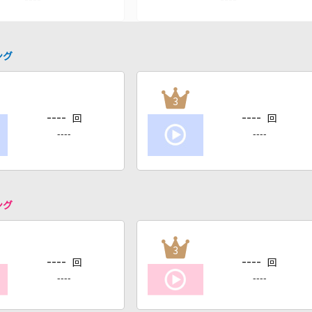
ング
3
----
----
回
回
----
----
ング
3
----
----
回
回
----
----