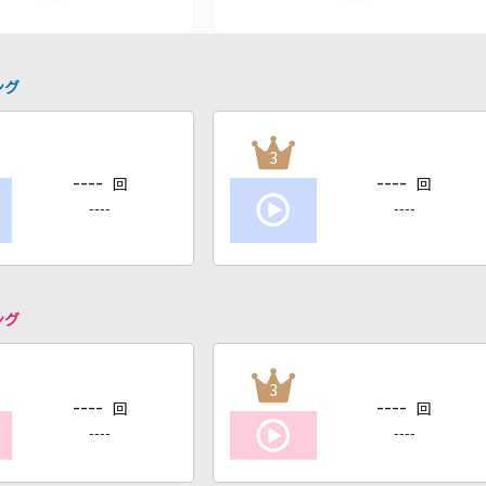
ング
3
----
----
回
回
----
----
ング
3
----
----
回
回
----
----