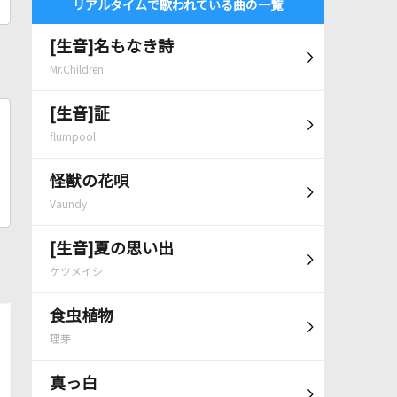
リアルタイムで歌われている曲の一覧
[生音]名もなき詩
Mr.Children
[生音]証
flumpool
怪獣の花唄
Vaundy
[生音]夏の思い出
ケツメイシ
食虫植物
理芽
真っ白