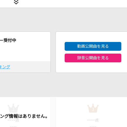
2026年8月度
ー受付中
動画公開曲を見る
録音公開曲を見る
キング
2
3
----
----
点
点
----
----