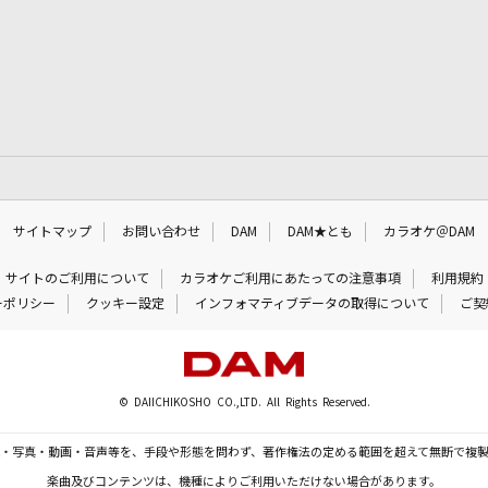
サイトマップ
お問い合わせ
DAM
DAM★とも
カラオケ＠DAM
サイトのご利用について
カラオケご利用にあたっての注意事項
利用規約
ーポリシー
クッキー設定
インフォマティブデータの取得について
ご契
© DAIICHIKOSHO CO.,LTD. All Rights Reserved.
・写真・動画・音声等を、手段や形態を問わず、著作権法の定める範囲を超えて無断で複
楽曲及びコンテンツは、機種によりご利用いただけない場合があります。