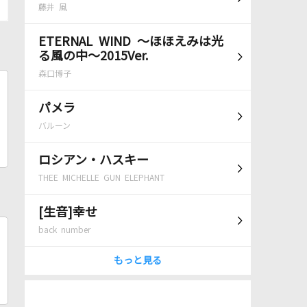
藤井 風
ETERNAL WIND ～ほほえみは光
る風の中～2015Ver.
森口博子
パメラ
バルーン
ロシアン・ハスキー
THEE MICHELLE GUN ELEPHANT
[生音]幸せ
back number
もっと見る