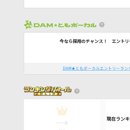
今なら採用のチャンス！ エントリ
DAM★ともボーカルエントリーラン
1
----
点
----