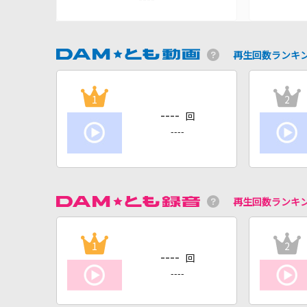
再生回数ランキ
1
2
----
回
----
再生回数ランキ
1
2
----
回
----